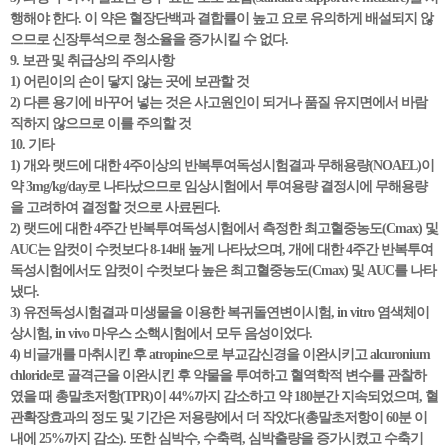
행해야 한다. 이 약은 혈장단백과 결합률이 높고 요로 유의하게 배설되지 않
으므로 신장투석으로 청소율을 증가시킬 수 없다.
9. 보관 및 취급상의 주의사항
1) 어린이의 손이 닿지 않는 곳에 보관할 것
2) 다른 용기에 바꾸어 넣는 것은 사고원인이 되거나 품질 유지면에서 바람
직하지 않으므로 이를 주의할 것
10. 기타
1) 개와 랫드에 대한 4주이상의 반복투여독성시험결과 무해용량(NOAEL)이
약 3mg/kg/day로 나타났으므로 임상시험에서 투여용량 결정시에 무해용량
을 고려하여 결정할 것으로 사료된다.
2) 랫드에 대한 4주간 반복투여독성시험에서 측정한 최고혈중농도(Cmax) 및
AUC는 암컷이 수컷보다 8-14배 높게 나타났으며, 개에 대한 4주간 반복투여
독성시험에서도 암컷이 수컷보다 높은 최고혈중농도(Cmax) 및 AUC를 나타
냈다.
3) 유전독성시험결과 미생물을 이용한 복귀돌연변이시험, in vitro 염색체이
상시험, in vivo 마우스 소핵시험에서 모두 음성이었다.
4) 비글개를 마취시킨 후 atropine으로 부교감신경을 이완시키고 alcuronium
chloride로 골격근을 이완시킨 후 약물을 투여하고 혈역학적 변수를 관찰하
였을 때 총말초저항(TPR)이 44%까지 감소하고 약 180분간 지속되었으며, 혈
관확장효과의 정도 및 기간은 저용량에서 더 작았다(총말초저항이 60분 이
내에 25%까지 감소). 또한 심박수, 수축력, 심박출량을 증가시켰고 수축기