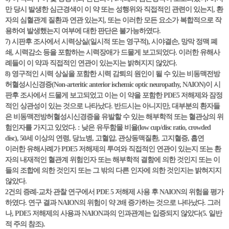
만 당시 발생한 심근경색이 이 약 또는 성행위와 직접적인 관련이 있는지, 환
자의 심혈관계 질환과 연관 있는지, 또는 이러한 모든 요소가 복합적으로 작
용하여 발생했는지 여부에 대한 판단은 불가능하였다.
7) 시판후 조사에서 시력상실(일시적 또는 영구적), 시야결손, 망막 정맥 폐
쇄, 시력감소 등을 포함하는 시력장애가 드물게 보고되었다. 이러한 유해사
례들이 이 약과 직접적인 연관이 있는지는 밝혀지지 않았다.
8) 영구적인 시력 상실을 포함한 시력 감퇴의 원인이 될 수 있는 비동맥전방
허혈성시신경증(Non-arteritic anterior ischemic optic neuropathy, NAION)이 시
판후 조사에서 드물게 보고되었고 이는 이 약을 포함한 PDE5 저해제와 잠정
적인 상관성이 있는 것으로 나타났다. 반드시는 아니지만, 대부분의 환자들
은 비동맥전방허혈성시신경증을 유발할 수 있는 해부학적 또는 혈관상의 위
험인자를 가지고 있었다. : 낮은 유두함몰 비율(low cup/disc ratio, crowded
disc), 50세 이상의 연령, 당뇨병, 고혈압, 관상동맥질환, 고지혈증, 흡연
이러한 유해사례가 PDE5 저해제의 투여와 직접적인 연관이 있는지 또는 환
자의 내재적인 혈관계 위험인자 또는 해부학적 결함에 의한 것인지 또는 이
들의 조합에 의한 것인지 또는 그 밖의 다른 인자에 의한 것인지는 밝혀지지
않았다.
2건의 증례-교차 관찰 연구에서 PDE 5 저해제 사용 후 NAION의 위험을 평가
하였다. 연구 결과 NAION의 위험이 약 2배 증가하는 것으로 나타났다. 그러
나, PDE5 저해제의 사용과 NAION과의 인과관계는 입증되지 않았다(5. 일반
적 주의 참조).