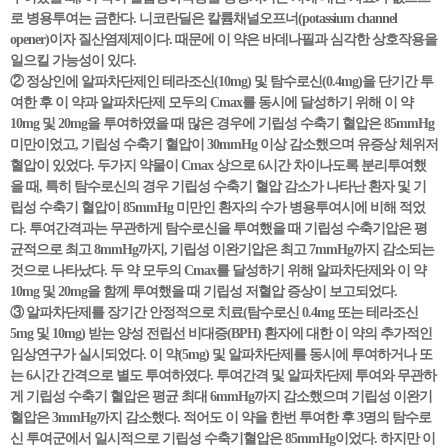
로 병용투여는 금한다. 니코란딜은 칼륨채널오프너(potassium channel
opener)이자 질산염제제이다. 때문에 이 약은 바데나필과 심각한 상호작용을
일으킬 가능성이 있다.
② 정상인에 알파차단제인 테라조신(10mg) 및 탐수로신(0.4mg)을 단기간 투
여한 후 이 약과 알파차단제 모두의 Cmax를 동시에 달성하기 위해 이 약
10mg 및 20mg을 투여하였을 때 많은 경우에 기립성 수축기 혈압은 85mmHg
미만이었고, 기립성 수축기 혈압이 30mmHg 이상 감소했으며 유증상 체위저
혈압이 있었다. 두가지 약물이 Cmax 상으로 6시간 차이나도록 분리투여했
을 때, 특히 탐수로신의 경우 기립성 수축기 혈압 감소가 나타난 환자 및 기
립성 수축기 혈압이 85mmHg 미만인 환자의 수가 병용투여시에 비해 적었
다. 투여간격과는 무관하게 탐수로신을 투여했을 때 기립성 수축기압은 평
균적으로 최고 8mmHg까지, 기립성 이완기압은 최고 7mmHg까지 감소되는
것으로 나타났다. 두 약 모두의 Cmax를 달성하기 위해 알파차단제와 이 약
10mg 및 20mg을 함께 투여했을 때 기립성 저혈압 증상이 보고되었다.
③ 알파차단제를 장기간 안정적으로 치료(탐수로신 0.4mg 또는 테라조신
5mg 및 10mg) 받는 양성 전립선 비대증(BPH) 환자에 대한 이 약의 추가적인
임상연구가 실시되었다. 이 약(5mg) 및 알파차단제를 동시에 투여하거나 또
는 6시간 간격으로 별도 투여하였다. 투여간격 및 알파차단제 투여와 무관하
게 기립성 수축기 혈압은 평균 최대 6mmHg까지 감소했으며 기립성 이완기
혈압은 3mmHg까지 감소했다. 적어도 이 약을 한번 투여한 후 3명의 탐수로
신 투여군에서 일시적으로 기립성 수축기혈압은 85mmHg이었다. 하지만 이