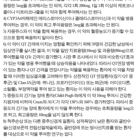
용량은 5mg을 초과해서는 안 되며, 각각 1회 200mg, 1일 1회 이상의 케토코나
졸이나 이트라코나졸을 이 약과 함께 투여해서는 안 된다.
4) CYP3A4저해제인 에리스로마이신이나 클래리스로마이신과 이 약을 병용
투여하는 경우, 이 약의 최고 투여용량은 5mg을 초과해서는 안 된다.
5) 자몽쥬스와 이 약을 함께 복용하는 경우, 이 약의 혈중농도가 증가할 수 있
으므로 함께 복용하지 말아야 한다.
6) 이 약이 QT 간격에 미치는 영향을 확인하기 위해 59명의 건강한 남성에서
임상연구를 실시한 결과, 이 약을 일반 치료용량(10mg) 및 과용량(80mg)으로
투여했을 때 QTc 간격이 증가했다. 시판 후 조사에서 이 약과 비슷한 QT효과
가 있는 약을 병용 투여했을 때 상승작용을 나타내었다. 따라서 QT연장 병력
이 있는 환자나 QT 간격을 연장시키는 약물을 복용하는 환자에 이 약을 처방
할 때 이러한 임상결과를 고려해야 한다. 선천적인 QT 연장환자(장기 QT 증
후군) 및 Class IA군(예: 퀴니딘, 프로카인아미드) 또는 III군(예: 아미오다론,
소탈롤), 부정맥약을 투여 받고 있는 환자는 이 약의 사용을 피해야 한다.
7) 중등도의 간기능 장애 환자(Child-Pugh B)에게 이 약 10mg 투여시 건강한
지원자에 비하여 Cmax와 AUC가 각각 130%와 160% 증가하였다. 따라서 중
등도의 간기능 장애 환자에게 이 약을 투여하는 경우에는 초회용량을 5mg으
로 하고, 최고용량은 10mg을 넘지 않도록 한다.
8) 척추손상 또는 다른 중추신경계 질환자, 성적욕망이 낮은 환자와 골반수
술(신경보존적 전립선절제술제외), 골반장애 또는 방사선치료를 받는 환자
를 대상으로 이 약을 투여한 연구는 없다.