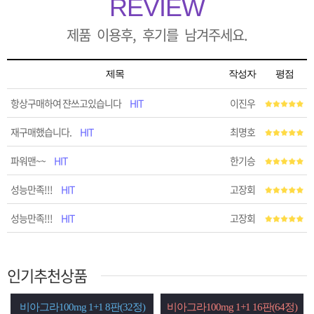
REVIEW
제품 이용후, 후기를 남겨주세요.
제목
작성자
평점
항상구매하여 쟌쓰고있습니다
HIT
이진우
재구매했습니다.
HIT
최명호
파워맨~~
HIT
한기승
성능만족!!!
HIT
고장회
성능만족!!!
HIT
고장회
인기추천상품
1 8판(32정)
비아그라100mg 1+1 16판(64정)
시알리스20mg 1+1 8