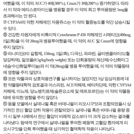
여했을 때, 이 약의 AUC가 4배(300%), Cmax가 3배(200%) 증가하였다. 따라
서 이 약과 에리스로마이신을 병용할 경우 이 약의 최고 투여용량은 5mg을
초과해서는 안 된다.
⑦ CYP3A4의 약한 저해제인 자몽쥬스는 이 약의 혈중농도를 약간 상승시킬
수 있다.
⑧ 건강한 자원자에게 비특이적 Cytochrome P 450 저해제인 시메티딘(400mg,
1일2회)을 이 약 20mg과 병용투여했을 때, 이 약의 AUC 및 Cmax에 영향을
주지 않았다.
⑨ 라니티딘(H2 길항제, 150mg, 1일2회), 디곡신, 와파린, 글리벤클라미드(혈
당강하제), 알코올(0.5g/kg/body weight) 또는 단회용량의 제산제(수산화마그
네슘/수산화알루미늄)와 이 약(20mg)을 병용 투여했을 때, 이 약의 약물동태
에 영향을 주지 않았다.
⑩ 모든 약물과의 상호작용연구를 실시하지는 않았지만 3상 임상자료에 대
한 약물동태학적 검토결과 아스피린, ACE저해제, 베타차단제, 약한 CYP3A4
저해제, 이뇨제, 당뇨병치료제(술폰요소제 및 메트포르민)는 이 약의 약물동
태에 유의한 영향을 주지 않았다.
⑪ 동물 모델에서 실데나필 혹은 바데나필이 리오시구앗과 조합되었을시 상
가적인 전신 혈압 강하 작용이 관찰되었다. 실데나필 혹은 바데나필 용량 증
가 시 일부 사례에서 전신 혈압이 비례적 감소보다 더 크게 감소하는 결과를
나타냈다. 탐색적 연구에서 실데나필을 투여한 폐동맥 고혈압 환자에게 리
오시구앗을 단회 투여했을 때 상가적인 혈역학적 작용이 나타났다.