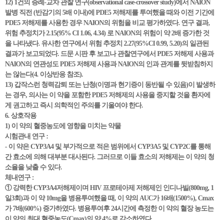
12) 1건의 증례-교차 관찰 연구(observational case-crossover study)에서 NAION
발병 직전 (반감기의 5배 이내)에 PDE5 저해제를 투여했을 때와 이전 기간에
PDE5 저해제를 사용한 경우 NAION의 위험을 비교 평가하였다. 연구 결과,
위험 추정치가 2.15(95% CI 1.06, 4.34) 로 NAION의 위험이 약 2배 증가한 것
을 나타냈다. 유사한 연구에서 위험 추정치 2.27(95%CI 0.99, 5.20)의 일관된
결과가 보고되었다. 드문 시판 후 보고나 관찰연구에서 PDE5 저해제 사용과
NAION의 연관성도 PDE5 저해제 사용과 NAION의 인과 관계를 뒷받침하지
는 않는다(4. 이상반응 참조).
13) 갑작스런 청력감퇴 또는 난청(이명과 현기증이 동반될 수 있음)이 발생하
는 경우, 의사는 이 약을 포함한 PDE5 저해제의 사용을 중지할 것을 환자에
게 권고하고 즉시 의학적인 주의를 기울여야 한다.
6. 상호작용
1) 이 약의 혈중농도에 영향을 미치는 약물
시험관내 연구 :
- 이 약은 CYP3A4 및 부가적으로 적은 범위에서 CYP3A5 및 CYP2C를 통해
간 효소에 의해 대부분 대사된다. 그러므로 이들 효소의 저해제는 이 약의 청
소율을 낮출 수 있다.
체내연구 :
① 강력한 CYP3A4저해제이며 HIV 프로테아제 저해제인 인디나빌(800mg, 1
일3회)과 이 약 10mg을 병용투여했을 때, 이 약의 AUC가 16배(1500%), Cmax
가 7배(600%) 증가하였다. 병용투여후 24시간에 측정한 이 약의 혈장 농도는
이 약의 최대 혈중농도(Cmax)의 약 4%로 감소하였다.