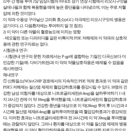
12주 간 병용 투여 2상 임상시험의 비대조 장기 연장 시험에서 리오시구앗을
실데나필과 함께 복용했을 때에 높은 중단율을 나타냈으며, 이는 주로 저혈
압에 의한 것이었다.
이 약과 수용성 구아닐산 고리화 효소(sGC) 자극제인 리오시구앗의 병용은
금기이다. (2. 다음환자에는 투여하지 말 것 참조)
2) 이 약이 다른 약물의 혈중농도에 미치는 영향
- 테오필린 또는 디피리다몰 같은 비특이적 PDE 저해제와 이 약과의 상호작
용에 관한 연구자료는 없다.
시험관내 연구:
- 시험관내 연구의 문헌 자료에서는 P-gp에 결합하는 기질인 디곡신보다 더
민감한 기질(예: 다비가트란)과 이 약의 약물상호작용은 배제될 수 없음을
제시하였다.
체내연구
① 산화질소(NO)/cGMP 경로에서의 지속적인 PDE 억제 효과로 이 약과 같은
PDE5 저해제는 질산염 제제의 혈압강하효과를 증강시킬 수 있다. 18명의 건
강한 남성 피험자를 대상으로 니트로글리세린(0.4mg)을 설하투여하기 1 내
지 24시간 전에 이 약 10mg을 투여했을 때, 니트로글리세린의 혈압강하효과
가 증강되지 않았다. 건강한 중년을 대상으로 이 약(20mg) 투여 후 1시간과 4
시간째 질산염 제제(0.4mg)를 설하투여하였을 때 혈압강하효과가 증강되었
다. 이러한 효과는 니트로글리세린투여 전 24시간에 이 약 20mg을 투여했을
때는 관찰되지 않았다. 그러나 환자를 대상으로 이 약을 질산염 제제와 병용
투여했을 때, 이 약이 혈압강하작용을 증강시키는 지에 대한 자료가 없으므