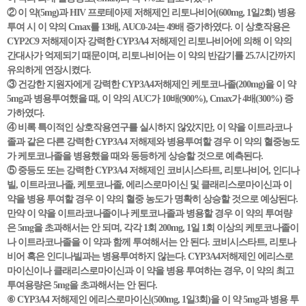
② 이 약(5mg)과 HIV 프로테아제 저해제인 리토나비어(600mg, 1일2회) 병용
투여 시 이 약의 Cmax를 13배, AUC0-24는 49배 증가하였다. 이 상호작용은
CYP2C9 저해제이자 강력한 CYP3A4 저해제인 리토나비어에 의해 이 약의
간대사가 억제되기 때문이며, 리토나비어는 이 약의 반감기를 25.7시간까지
유의하게 연장시켰다.
③ 건강한 지원자에게 강력한 CYP3A4저해제인 케토코나졸(200mg)을 이 약
5mg과 병용투여했을 때, 이 약의 AUC가 10배(900%), Cmax가 4배(300%) 증
가하였다.
④ 비록 특이적인 상호작용연구를 실시하지 않았지만, 이 약을 이트라코나
졸과 같은 다른 강력한 CYP3A4 저해제와 병용투여할 경우 이 약의 혈중농도
가 케토코나졸을 병용했을 때와 동등하게 상승할 것으로 예측된다.
⑤ 중등도 또는 강력한 CYP3A4 저해제인 코비시스타트, 리토나비어, 인디나
빌, 이트라코나졸, 케토코나졸, 에리스로마이신 및 클래리스로마이신과 이
약을 병용 투여할 경우 이 약의 혈중 농도가 명확히 상승할 것으로 예상된다.
만약 이 약을 이트라코나졸이나 케토코나졸과 병용할 경우 이 약의 투여량
은 5mg을 초과해서는 안 되며, 각각 1회 200mg, 1일 1회 이상의 케토코나졸이
나 이트라코나졸을 이 약과 함께 투여해서는 안 된다. 코비시스타트, 리토나
비어 혹은 인디나빌과는 병용투여하지 않는다. CYP3A4저해제인 에리스로
마이신이나 클래리스로마이신과 이 약을 병용 투여하는 경우, 이 약의 최고
투여용량은 5mg을 초과해서는 안 된다.
⑥ CYP3A4 저해제인 에리스로마이신(500mg, 1일3회)을 이 약 5mg과 병용 투