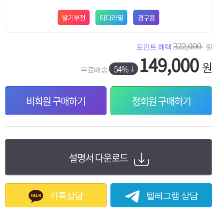
발기부전
타다라필
경구용
322,000
포인트 해택
원
149,000
원
54%
무료배송
비회원 구매하기
정회원 구매하기
설명서 다운로드
카톡상담
텔레그램 상담