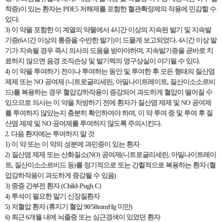
착증)이 있는 환자는 PDE5 저해제를 포함한 혈관확장제의 작용에 민감할 수
있다.
3) 이 약을 포함한 이 계열의 약물에서 4시간 이상의 지속된 발기 및 지속발
기증(6시간 이상의 통증을 수반한 발기)이 드물게 보고되었다. 4시간 이상 발
기가 지속될 경우 즉시 의사의 도움을 받아야하며, 지속발기증을 곧바로 치
료하지 않으면 음경 조직손상 및 발기력의 영구상실이 야기될 수 있다.
4) 이 약을 투여하기 전이나 투여하는 동안 및 투여한 후 모든 형태의 질산염
제제 또는 NO 공여제 (니트로글리세린, 아밀나이트레이트, 질산이소소르비
드)를 복용하는 경우 혈압강하작용이 증강되어 과도하게 혈압이 떨어질 수
있으므로 의사는 이 약을 처방하기 전에 환자가 질산염 제제 및 NO 공여제
를 투여하지 않았는지 충분히 확인하여야 하며, 이 약 투여 중 및 투여 후 질
산염 제제 및 NO 공여제를 투여하지 않도록 주의시킨다.
2. 다음 환자에는 투여하지 말 것
1) 이 약 또는 이 약의 성분에 과민증이 있는 환자
2) 질산염 제제 또는 산화질소(NO) 공여제(니트로글리세린, 아밀나이트레이
트, 질산이소소르비드 등)를 정기적으로 또는 간헐적으로 복용하는 환자 (혈
압강하작용이 과도하게 증강될 수 있음)
3) 중증 간부전 환자 (Child-Pugh C)
4) 투석이 필요한 말기 신장질환자
5) 저혈압 환자 (휴지기 혈압 90/50mmHg 미만)
6) 최근 6개월 내에 뇌졸중 또는 심근경색이 있었던 환자