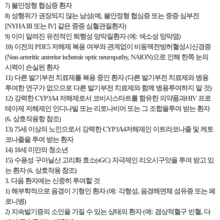
7) 불안정형 협심증 환자
8) 성행위가 권장되지 않는 남성(예, 불안정형 협심증 또는 중증 심부전
[NYHA III 또는 IV] 같은 중증 심혈관질환자)
9) 이미 알려진 유전적인 퇴행성 망막질환자 (예: 색소성 망막염)
10) 이전의 PDE5 저해제 복용 여부와 관계없이 비동맥전방허혈성시신경증
(Non-arteritic anterior ischemic optic neuropathy, NAION)으로 인해 한쪽 눈의
시력이 손실된 환자
11) 다른 발기부전 치료제를 복용 중인 환자 (다른 발기부전 치료제와 병용
투여한 연구가 없으므로 다른 발기부전 치료제와 함께 병용투여하지 말 것)
12) 강력한 CYP3A4 저해제로서 코비시스타트를 함유한 의약품과HIV 프로
테아제 저해제인 인디나빌 또는 리토나비어 또는 그 조합을투여 받는 환자
(6. 상호작용항 참조)
13) 75세 이상의 노인으로서 강력한 CYP3A4저해제인 이트라코나졸 및 케토
코나졸을 투여 받는 환자
14) 18세 미만의 청소년
15) 수용성 구아닐산 고리화 효소(sGC) 자극제인 리오시구앗을 투여 받고 있
는 환자 (6. 상호작용 참조)
3. 다음 환자에는 신중히 투여할 것
1) 해부학적으로 음경이 기형인 환자 (예: 각형성, 음경해면체 섬유증 또는 페
로니병)
2) 지속발기증의 소인을 가질 수 있는 상태의 환자 (예: 겸상적혈구 빈혈, 다