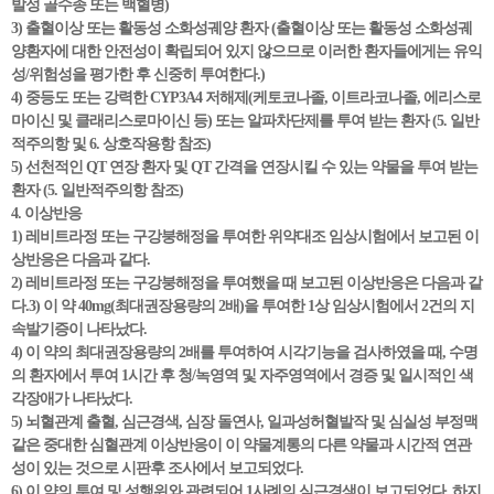
발성 골수종 또는 백혈병)
3) 출혈이상 또는 활동성 소화성궤양 환자 (출혈이상 또는 활동성 소화성궤
양환자에 대한 안전성이 확립되어 있지 않으므로 이러한 환자들에게는 유익
성/위험성을 평가한 후 신중히 투여한다.)
4) 중등도 또는 강력한 CYP3A4 저해제(케토코나졸, 이트라코나졸, 에리스로
마이신 및 클래리스로마이신 등) 또는 알파차단제를 투여 받는 환자 (5. 일반
적주의항 및 6. 상호작용항 참조)
5) 선천적인 QT 연장 환자 및 QT 간격을 연장시킬 수 있는 약물을 투여 받는
환자 (5. 일반적주의항 참조)
4. 이상반응
1) 레비트라정 또는 구강붕해정을 투여한 위약대조 임상시험에서 보고된 이
상반응은 다음과 같다.
2) 레비트라정 또는 구강붕해정을 투여했을 때 보고된 이상반응은 다음과 같
다.3) 이 약 40mg(최대권장용량의 2배)을 투여한 1상 임상시험에서 2건의 지
속발기증이 나타났다.
4) 이 약의 최대권장용량의 2배를 투여하여 시각기능을 검사하였을 때, 수명
의 환자에서 투여 1시간 후 청/녹영역 및 자주영역에서 경증 및 일시적인 색
각장애가 나타났다.
5) 뇌혈관계 출혈, 심근경색, 심장 돌연사, 일과성허혈발작 및 심실성 부정맥
같은 중대한 심혈관계 이상반응이 이 약물계통의 다른 약물과 시간적 연관
성이 있는 것으로 시판후 조사에서 보고되었다.
6) 이 약의 투여 및 성행위와 관련되어 1사례의 심근경색이 보고되었다. 하지