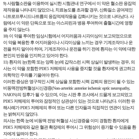
9) 사람혈소판을 이용하여 실시한 시험관내 연구에서 이 약은 혈소판 응집억
제작용을 나타내지 않았으나, 치료농도를 초과할 경우, 산화질소 공여제인
니트로프루시드나트륨의 응집억제작용을 강화시키는 것으로 나타났다. 사
람에서 이 약은 단독으로 또는 아스피린과 병용 투여하여 출혈시간에 영향
을 주지 않는다.
10) 이 약을 투여한 임상시험에서 어지러움과 시각이상이 보고되었으므로
이 약을 복용한 후 어지러움이나 시각이상을 느끼는 경우 기계조작이나 운
전을 하지 말아야 하며, 기계조작이나 운전을 하기 전에 환자는 이 약에 대한
본인의 반응을 인지하고 있어야 한다.
11) 환자의 눈(한쪽 또는 양쪽 눈)에 갑작스런 시력 상실이 발생하는 경우, 의
사는 이 약을 포함한 PDE5 저해제의 사용을 중지할 것을 환자에게 권고하고
의학적인 주의를 기울여야 한다.
이러한 증상은 영구적인 시력 상실을 포함한 시력 감퇴의 원인이 될 수 있는
비동맥전방허혈성시신경증(Non-arteritic anterior ischemic optic neuropathy,
NAION)의 징후가 될 수 있으며, 이는 시판 후 조사에서 드물게 보고되었고
PDE5 저해제의 투여와 잠정적인 상관성이 있는 것으로 나타났다. 이러한 유
해사례가 PDE5 저해제의 투여 또는 다른 인자들과 직접적인 연관이 있는지
는 밝혀지지 않았다.
의사는 한쪽 눈에 비동맥 전방 허혈성 시신경증을 이미 경험한 환자에게
PDE5 저해제와 같은 혈관 확장제의 투여시 그 위험성이 증가할 수 있음을 환
자에게 알려야 한다.