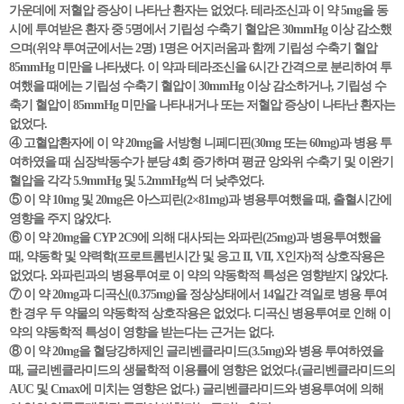
가운데에 저혈압 증상이 나타난 환자는 없었다. 테라조신과 이 약 5mg을 동
시에 투여받은 환자 중 5명에서 기립성 수축기 혈압은 30mmHg 이상 감소했
으며(위약 투여군에서는 2명) 1명은 어지러움과 함께 기립성 수축기 혈압
85mmHg 미만을 나타냈다. 이 약과 테라조신을 6시간 간격으로 분리하여 투
여했을 때에는 기립성 수축기 혈압이 30mmHg 이상 감소하거나, 기립성 수
축기 혈압이 85mmHg 미만을 나타내거나 또는 저혈압 증상이 나타난 환자는
없었다.
④ 고혈압환자에 이 약 20mg을 서방형 니페디핀(30mg 또는 60mg)과 병용 투
여하였을 때 심장박동수가 분당 4회 증가하며 평균 앙와위 수축기 및 이완기
혈압을 각각 5.9mmHg 및 5.2mmHg씩 더 낮추었다.
⑤ 이 약 10mg 및 20mg은 아스피린(2×81mg)과 병용투여했을 때, 출혈시간에
영향을 주지 않았다.
⑥ 이 약 20mg을 CYP 2C9에 의해 대사되는 와파린(25mg)과 병용투여했을
때, 약동학 및 약력학(프로트롬빈시간 및 응고 II, VII, X인자)적 상호작용은
없었다. 와파린과의 병용투여로 이 약의 약동학적 특성은 영향받지 않았다.
⑦ 이 약 20mg과 디곡신(0.375mg)을 정상상태에서 14일간 격일로 병용 투여
한 경우 두 약물의 약동학적 상호작용은 없었다. 디곡신 병용투여로 인해 이
약의 약동학적 특성이 영향을 받는다는 근거는 없다.
⑧ 이 약 20mg을 혈당강하제인 글리벤클라미드(3.5mg)와 병용 투여하였을
때, 글리벤클라미드의 생물학적 이용률에 영향은 없었다.(글리벤클라미드의
AUC 및 Cmax에 미치는 영향은 없다.) 글리벤클라미드와 병용투여에 의해