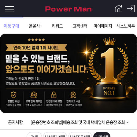
로
제품 구매
은꼴사
리워드
고객센터
마이페이지
섹스노하우
그
로
그
인
인
회
이
원
가
필
입
Q&A
입금확인이 안되는 상황을 대비해 꼭 입금후 고객센터 연락바랍니다.
요
파
[2026구정 연휴]설 연휴 배송 및 휴무 안내
합
워
제
[운송장번호 조회법]배송조회 및 국내 택배업체 운송장 조회 하는법
니
맨
품
은
다.
공지사항
[ios앱 오픈]아이폰 고객 앱설치 가능합니다.
[무인택배함 이용 안내] 집 밖에 주소로 택배 받기
전체
남성발기제품
남성조루제품
기획상품