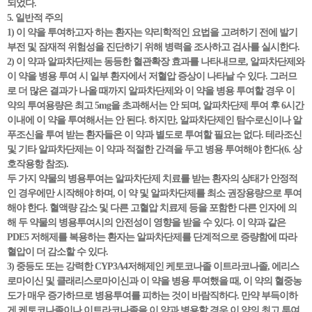
되었다.
5. 일반적 주의
1) 이 약을 투여하고자 하는 환자는 약리학적인 요법을 고려하기 전에 발기
부전 및 잠재적 위험성을 진단하기 위해 병력을 조사하고 검사를 실시한다.
2) 이 약과 알파차단제는 동등한 혈관확장 효과를 나타내므로, 알파차단제와
이 약을 병용 투여 시 일부 환자에서 저혈압 증상이 나타날 수 있다. 그러므
로 더 많은 결과가 나올 때까지 알파차단제와 이 약을 병용 투여할 경우 이
약의 투여용량은 최고 5mg을 초과해서는 안 되며, 알파차단제 투여 후 6시간
이내에 이 약을 투여해서는 안 된다. 하지만, 알파차단제인 탐수로신이나 알
푸조신을 투여 받는 환자들은 이 약과 별도로 투여할 필요는 없다. 테라조신
및 기타 알파차단제는 이 약과 적절한 간격을 두고 병용 투여해야 한다(6. 상
호작용항 참조).
두 가지 약물의 병용투여는 알파차단제 치료를 받는 환자의 상태가 안정적
인 경우에만 시작해야 하며, 이 약 및 알파차단제를 최소 권장용량으로 투여
해야 한다. 혈액량 감소 및 다른 고혈압 치료제 등을 포함한 다른 인자에 의
해 두 약물의 병용투여시의 안전성이 영향을 받을 수 있다. 이 약과 같은
PDE5 저해제를 복용하는 환자는 알파차단제를 단계적으로 증량함에 따라
혈압이 더 감소할 수 있다.
3) 중등도 또는 강력한 CYP3A4저해제인 케토코나졸 이트라코나졸, 에리스
로마이신 및 클래리스로마이신과 이 약을 병용 투여했을 때, 이 약의 혈중농
도가 매우 증가하므로 병용투여를 피하는 것이 바람직하다. 만약 부득이하
게 케토코나졸이나 이트라코나졸을 이 약과 병용할 경우 이 약의 최고 투여