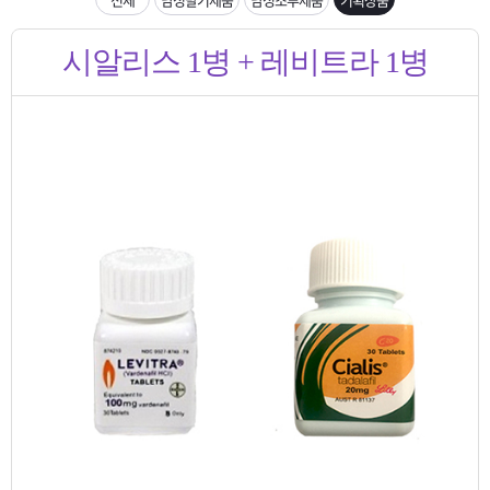
은?
구
꼴
섹
입금확인이 안되는 상황을 대비해 꼭 입금후 고객센터 연락바랍니다.
시알리스 1병 + 레비트라 1병
매
사
스
고
[2026구정 연휴]설 연휴 배송 및 휴무 안내
노
객
마
하
센
이
주
우
터
페
문
이
조
지
회