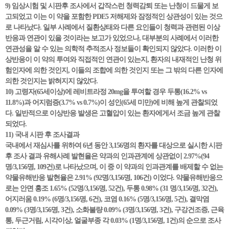
9) 임상시험 및 시판후 조사에서 갑작스런 청력감퇴 또는 난청이 드물게 보
고되었고 이는 이 약을 포함한 PDE5 저해제와 잠정적인 상관성이 있는 것으
로 나타났다. 일부 사례에서 질환상태와 다른 요인들이 청력과 관련된 이상
반응과 연관이 있을 것이라는 보고가 있었으나, 대부분의 사례에서 이러한
연관성을 알 수 있는 의학적 추적조사 정보들이 확인되지 않았다. 이러한 이
상반응이 이 약의 투여와 직접적인 연관이 있는지, 환자의 내재적인 난청 위
험인자에 의한 것인지, 이들의 조합에 의한 것인지 또는 그 밖의 다른 인자에
의한 것인지는 밝혀지지 않았다.
10) 고령자(65세이상)에 레비트라정 20mg을 투여할 경우 두통(16.2% vs
11.8%)과 어지럼증(3.7% vs 0.7%)이 성인(65세 미만)에 비해 높게 관찰되었
다. 일반적으로 이상반응 발생은 고혈압이 있는 환자에게서 조금 높게 관찰
되었다.
11) 국내 시판 후 조사결과
국내에서 재심사를 위하여 6년 동안 3,156명의 환자를 대상으로 실시한 시판
후 조사 결과 유해사례 발현율은 약과의 인과관계에 상관없이 2.97%(94
명/3,156명, 109건)로 나타났으며, 이 중 이 약과의 인과관계를 배제할 수 없는
약물유해반응 발현율은 2.91% (92명/3,156명, 106건) 이었다. 약물유해반응으
로는 안면 홍조 1.65% (52명/3,156명, 52건), 두통 0.98% (31 명/3,156명, 32건),
어지러움 0.19% (6명/3,156명, 6건), 코염 0.16% (5명/3,156명, 5건), 결막염
0.09% (3명/3,156명, 3건), 소화불량 0.09% (3명/3,156명, 3건), 구강건조증, 근육
통, 두근거림, 시각이상, 얼굴부종 각 0.03% (1명/3,156명, 1건)의 순으로 조사