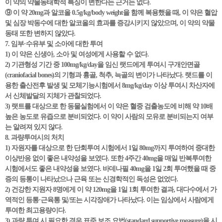
이 약의 약물동태학적 특징이 변한다는 근거는 없다.
⑨ 이 약 20mg과 알코올 0.5g/kg/body weight을 함께 복용했을 때, 이 약은 혈압
및 심장 박동수에 대한 알코올의 효과를 증강시키지 않았으며, 이 약의 약물
동태 또한 변하지 않았다.
7. 임부·수유부 및 소아에 대한 투여
1) 이 약은 신생아, 소아 및 여성에게 사용할 수 없다.
2) 기관형성 기간 중 100mg/kg/day을 임신 랫드에게 투여시 구개안면골
(craniofacial bones)의 기형과 흉골, 척추, 늑골의 변이가 나타났다. 랫드를 이
용한 출산전후 발생 및 모체기능시험에서 8mg/kg/day 이상 투여시 차산자에
서 신체발달의 지체가 관찰되었다.
3) 랫트를 대상으로 한 동물실험에서 이 약은 혈중 검출농도에 비해 약 10배
높은 농도로 유즙으로 분비되었다. 이 약이 사람의 모유로 분비되는지 여부
는 알려져 있지 않다.
8. 과량투여시의 처치
1) 자원자를 대상으로 한 단회투여 시험에서 1일 80mg까지 투여하여 중대한
이상반응 없이 좋은 내약성을 보였다. 또한 4주간 40mg을 매일 반복투여한
시험에서도 좋은 내약성을 보였다. 바데나필 40mg을 1일 2회 투여했을 때 중
증의 등통이 나타났으나 근육 또는 신경학적인 독성은 없었다.
2) 건강한 지원자 8명에게 이 약 120mg을 1일 1회 투여한 결과, 대다수에서 가
역적인 등통·근육통 및/또는 시각장애가 나타났다. 이는 임상에서 사람에게
투여한 최고용량이다.
3) 과량 투여 시 필요한 경우 표준 보조 요법(standard supportive measure)을 시