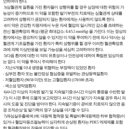
인하여야 한다.
3)심혈관계 질환을 가진 환자들이 성행위를 할 경우 심장에 대한 위험의 가
능성이 증가하므로 이 약을 포함한 발기부전의 치료제는 심혈관계 상태를
고려하여 성행위가 권장되지 않는 환자에게는 사용하지 않도록 한다.
4)이 약은 건강한 지원자에서 누운 자세 혈압의 일시적인 감소를 초래하는
전신 혈관확장의 특성 (평균 최대감소: 8.4/5.5 mmHg) 을 가진다. 이는 정상의
환자에서는 중요하지 않을 수 있지만 이 약을 투여하기 전에 의사·약사는 심
혈관계 기초질환을 가진 환자가 특히 성행위를 할 경우 이러한 혈관확장효
과에 의해 이상반응을 보일 가능성을 세심히 고려하여야 한다.
5)다음 환자에 대한 이 약의 유효성이나 안전성에 대하여 확립된 임상자료
는 없다. 이 약을 투여시 주의해야 한다
- 지난 6개월 이내 생명을 위협하는 부정맥이 있었던 환자
- 심부전 환자 또는 불안정성 협심증을 유발하는 관상동맥질환자
- 저혈압환자 (90/50 미만) 또는 고혈압환자 (170/100 초과)
- 색소성 망막염환자
6)4시간 이상의 지속된 발기 및 지속발기증 (6시간 이상의 통증을 수반한 발
기) 이 시판 후에 드물게 보고되었다. 4시간 이상 발기가 지속될 경우 즉시 의
사의 도움 및 진단을 받아야 한다. 지속발기증이 곧바로 치료되지 않으면 음
경 조직손상 및 발기력의 영구 상실을 야기할 수 있다.
7)좌심실유출폐색 (예: 대동맥 협착증 및 특발비후대동맥판 하부 협착증)이
있거나 혈압자동조절능력이 심각하게 손상된 환자는 PDE5 억제제를 포함
한 혈관확장제의 작용에 민감할 수 있다.