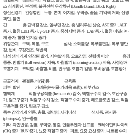
심혈관계 심근경색2), 저혈압, 실신, 빈맥, 혈관확장 열성 홍조 고혈압, 홍
조 심계항진, 부정맥, 불완전한 우각차단 (Bundle Branch Block Right)
정신신경계 긴장항진 두통 혼미 어지럼, 무력증, 졸음, 기억력 저하, 신경
과민, 불면
간 총 단백질 감소, 알부민 감소, 총 빌리루빈 상승, AST 증가, ALT
증가, 혈청 LDH 증가, γ-GTP 증가, 중성지방 증가 LAP 증가, 혈청 아밀라아
제 증가, 혈청 인지질 증가
위장관계 구역, 복통, 구토 설사, 소화불량, 복부불편감, 복부 팽만
감, 변비, 구강건조, 혀변색
남성 생식기계 연장된 발기, 지속발기증, 요로감염, 전립샘 이상 음경
통증, 반발기 (half-erection) 지속, 아침발기 (morning erection) 지속, 사정장애
호흡기계 코막힘, 비출혈, 비염, 인두염, 호흡기 감염, 부비동염, 호흡장애
근골격계 관절통, 배(背)통 근육통
피부 발진 가려움(눈꺼풀 가려움 포함), 피부건조
혈액계 적혈구용적률 (hematocrit) 감소, 백혈구수치 감소, 호산구증
가, 림프구증가 적혈구 수치 감소, 적혈구 수치 증가, 헤모글로빈 감소, 적혈
구용적률 증가, 림프구 감소
특수 감각기계 안통, 충혈, 결막염, 시각이상 색시증, 광시증
(photopsia), 안구충혈
기타 과민반응, 감염, 무력증, 통증, 인플루엔자 신드롬 크레아틴키나아제
(CK) 증가 BUN 증가, 뇨중 적혈구 증가 피로, 요중 요산 증가, 나트륨 수치