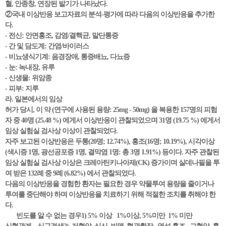
혈, 안종창, 연장된 발기가 나타났다.
②국내 이상반응 보고자료의 분석-평가에 따라 다음의 이상반응을 추가한
다.
- 전신: 안면홍조, 감염/결핵균, 말단통증
- 간 및 담도계: 간염/바이러스
- 비뇨생식기계: 음경장애, 통증배뇨, 다뇨증
- 눈: 녹내장, 유루
- 신생물: 위암종
- 피부: 지루
라. 일본에서의 임상
허가 당시, 이 약 (연구에 사용된 용량: 25mg - 50mg) 을 복용한 157명의 피험
자 중 40명 (25.48 %) 에게서 이상반응이 관찰되었으며 31명 (19.75 %) 에게서
임상 실험실 검사상 이상이 관찰되었다.
자주 보고된 이상반응은 두통(20명; 12.74%), 홍조(16명; 10.19%), 시각이상
(색시증 1명, 광선공포증 1명, 결막염 1명: 총 3명 1.91%) 등이다. 자주 관찰된
임상 실험실 검사상 이상은 크레아틴키나아제(CK) 증가이며 실데나필을 투
여 받은 132례 중 9례 (6.82%) 에서 관찰되었다.
다음의 이상반응을 경험한 환자는 필요한 경우 약물투여 용량을 줄이거나
투여를 중단해야 하며 이상반응을 치료하기 위해 적절한 조치를 취해야 한
다.
빈도를 알 수 없는 경우1) 5% 이상 1%이상, 5%미만 1% 미만