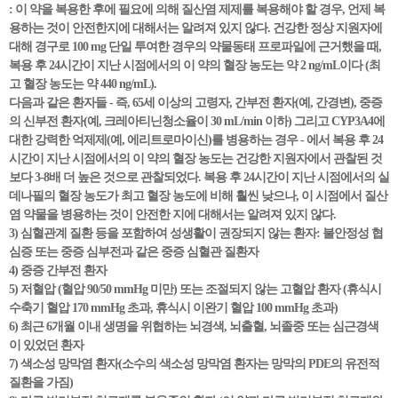
: 이 약을 복용한 후에 필요에 의해 질산염 제제를 복용해야 할 경우, 언제 복
용하는 것이 안전한지에 대해서는 알려져 있지 않다. 건강한 정상 지원자에
대해 경구로 100 mg 단일 투여한 경우의 약물동태 프로파일에 근거했을 때,
복용 후 24시간이 지난 시점에서의 이 약의 혈장 농도는 약 2 ng/mL이다 (최
고 혈장 농도는 약 440 ng/mL).
다음과 같은 환자들 - 즉, 65세 이상의 고령자, 간부전 환자(예, 간경변), 중증
의 신부전 환자(예, 크레아티닌청소율이 30 mL/min 이하) 그리고 CYP3A4에
대한 강력한 억제제(예, 에리트로마이신)를 병용하는 경우 - 에서 복용 후 24
시간이 지난 시점에서의 이 약의 혈장 농도는 건강한 지원자에서 관찰된 것
보다 3-8배 더 높은 것으로 관찰되었다. 복용 후 24시간이 지난 시점에서의 실
데나필의 혈장 농도가 최고 혈장 농도에 비해 훨씬 낮으나, 이 시점에서 질산
염 약물을 병용하는 것이 안전한 지에 대해서는 알려져 있지 않다.
3) 심혈관계 질환 등을 포함하여 성생활이 권장되지 않는 환자: 불안정성 협
심증 또는 중증 심부전과 같은 중증 심혈관 질환자
4) 중증 간부전 환자
5) 저혈압 (혈압 90/50 mmHg 미만) 또는 조절되지 않는 고혈압 환자 (휴식시
수축기 혈압 170 mmHg 초과, 휴식시 이완기 혈압 100 mmHg 초과)
6) 최근 6개월 이내 생명을 위협하는 뇌경색, 뇌출혈, 뇌졸중 또는 심근경색
이 있었던 환자
7) 색소성 망막염 환자(소수의 색소성 망막염 환자는 망막의 PDE의 유전적
질환을 가짐)