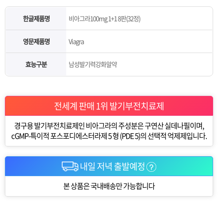
한글제품명
비아그라100mg 1+1 8판(32정)
영문제품명
Viagra
효능구분
남성발기력강화알약
전세계 판매 1위 발기부전치료제
경구용 발기부전치료제인 비아그라의 주성분은 구연산 실데나필이며,
cGMP-특이적 포스포디에스터라제 5 형 (PDE 5)의 선택적 억제제입니다.
내일 저녁 출발예정
본 상품은 국내배송만 가능합니다