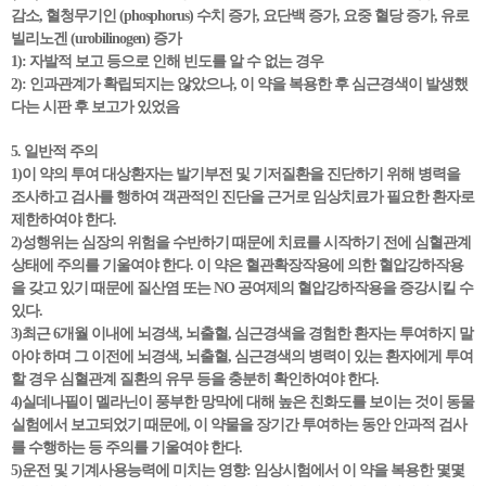
감소, 혈청무기인 (phosphorus) 수치 증가, 요단백 증가, 요중 혈당 증가, 유로
빌리노겐 (urobilinogen) 증가
1): 자발적 보고 등으로 인해 빈도를 알 수 없는 경우
2): 인과관계가 확립되지는 않았으나, 이 약을 복용한 후 심근경색이 발생했
다는 시판 후 보고가 있었음
5. 일반적 주의
1)이 약의 투여 대상환자는 발기부전 및 기저질환을 진단하기 위해 병력을
조사하고 검사를 행하여 객관적인 진단을 근거로 임상치료가 필요한 환자로
제한하여야 한다.
2)성행위는 심장의 위험을 수반하기 때문에 치료를 시작하기 전에 심혈관계
상태에 주의를 기울여야 한다. 이 약은 혈관확장작용에 의한 혈압강하작용
을 갖고 있기 때문에 질산염 또는 NO 공여제의 혈압강하작용을 증강시킬 수
있다.
3)최근 6개월 이내에 뇌경색, 뇌출혈, 심근경색을 경험한 환자는 투여하지 말
아야 하며 그 이전에 뇌경색, 뇌출혈, 심근경색의 병력이 있는 환자에게 투여
할 경우 심혈관계 질환의 유무 등을 충분히 확인하여야 한다.
4)실데나필이 멜라닌이 풍부한 망막에 대해 높은 친화도를 보이는 것이 동물
실험에서 보고되었기 때문에, 이 약물을 장기간 투여하는 동안 안과적 검사
를 수행하는 등 주의를 기울여야 한다.
5)운전 및 기계사용능력에 미치는 영향: 임상시험에서 이 약을 복용한 몇몇