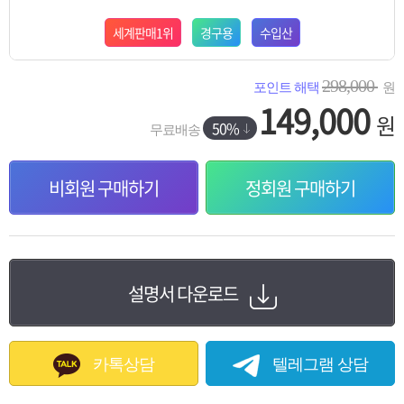
세계판매1위
경구용
수입산
298,000
포인트 해택
원
149,000
원
50%
무료배송
비회원 구매하기
정회원 구매하기
설명서 다운로드
카톡상담
텔레그램 상담