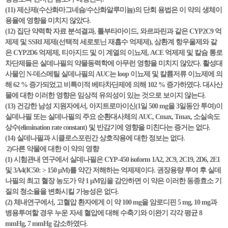
(11) 제산제(수산화마그네슘/수산화알루미늄)의 단회 용법은 이 약의 생체이
용율에 영향을 미치지 않았다.
(12) 집단 약력학 자료 분석결과, 톨부타마이드, 와르파린과 같은 CYP2C9 억
제제 및 SSRI 제제(선택적 세로토닌 재흡수 억제제), 삼환계 항우울제와 같
은 CYP2D6 억제제, 티아지드 및 이 계열의 이뇨제, ACE 억제제 및 칼슘 통로
차단제들은 실데나필의 약물동력학에 아무런 영향을 미치지 않았다. 활성대
사물인 N-데스메틸 실데나필의 AUC는 loop 이뇨제 및 칼륨저류 이뇨제에 의
해 62 % 증가되었고 비특이적 베타차단제에 의해 102 % 증가하였다. 대사산
물에 대한 이러한 영향은 임상적 유의성이 있는 것으로 보이지 않는다.
(13) 건강한 남성 지원자에서, 아지트로마이신(1일 500 mg을 3일동안 투여)이
실데나필 또는 실데나필의 주요 순환대사체의 AUC, Cmax, Tmax, 소실속도
상수(elimination rate constant) 및 반감기에 영향을 미친다는 증거는 없다.
(14) 실데나필과 시클로스포린간 상호작용에 대한 정보는 없다.
2)다른 약물에 대한 이 약의 영향
(1) 시험관내 연구에서 실데나필은 CYP-450 isoform 1A2, 2C9, 2C19, 2D6, 2E1
및 3A4(IC50: > 150 μM)를 약간 저해하는 억제제이다. 권장용량 투여 후 실데
나필의 최고 혈장 농도가 약 1 μM임을 감안하면 이 약은 이러한 동종효소 기
질의 청소율을 변화시킬 가능성은 없다.
(2) 체내연구에서, 고혈압 환자에게 이 약 100 mg을 암로디핀 5 mg, 10 mg과
병용투여할 경우 누운 자세 혈압에 대해 수축기와 이완기 각각 평균 8
mmHg, 7 mmHg 감소하였다.