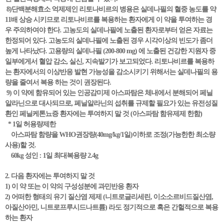
8)단백분해효소 억제제인 리토나비르의 병용은 실데나필의 혈중 농도를 약
11배 상승 시키므로 리토나비르를 복용하는 환자에게 이 약을 투여하는 경
우 주의하여야 한다. 고농도의 실데나필에 노출된 환자로부터 얻은 자료는
한정되어 있다. 고농도의 실데나필에 노출된 경우 시각이상의 빈도가 좀더
높게 나타났다. 고용량의 실데나필 (200-800 mg) 에 노출된 건강한 지원자 중
일부에게서 혈압 감소, 실신, 지속발기가 보고되었다. 리토나비르를 복용하
는 환자에서의 이상반응 발현 가능성을 감소시키기 위해서는 실데나필의 용
량을 줄여서 복용 하는 것이 권장된다.
9) 이 약에 함유되어 있는 인공감미제 아스파탐은 체내에서 분해되어 페닐
알라닌으로 대사되므로, 페닐알라닌의 섭취를 규제할 필요가 있는 유전성질
환인 페닐케톤뇨증 환자에는 투여하지 말 것 (아스파탐 함유제제 한함)
* 1일 허용량제한
아스파탐 함량을 WHO권장량(40mg/kg/1일)이하로 조정(가능한한 최소량
사용)할 것.
60kg 성인 : 1일 최대복용량 2.4g
2. 다음 환자에는 투여하지 말 것
1) 이 약 또는 이 약의 구성성분에 과민반응 환자
2) 어떠한 형태의 유기 질산염 제제 (니트로글리세린, 이소소르비드질산염,
아질산아민, 니트로프루시드나트륨) 라도 정기적으로 혹은 간헐적으로 복용
하는 환자