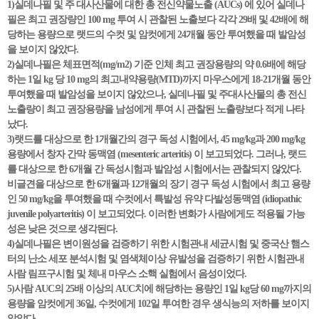
1)실데나필 및 주 대사산물에 대한 총 전신약물노출 (AUCs) 에 있어 실데나
필은 최고 권장량인 100 mg 투여 시 관찰된 노출보다 각각 29배 및 42배에 해
당하는 용량으로 랫드의 수컷 및 암컷에게 24개월 동안 투여했을 때 발암성
을 보이지 않았다.
2)실데나필은 체표면적(mg/m2) 기준 인체 최고 권장용량의 약 0.6배에 해당
하는 1일 kg 당 10 mg의 최고내약용량(MTD)까지 마우스에게 18-21개월 동안
투여했을 때 발암성을 보이지 않았으나, 실데나필 및 주대사산물의 총 전신
노출량이 최고 권장용량을 남성에게 투여 시 관찰된 노출량보다 적게 나타
났다.
3)랫드를 대상으로 한 1개월간의 경구 독성 시험에서, 45 mg/kg과 200 mg/kg
용량에서 창자 간막 동맥염 (mesenteric arteritis) 이 보고되었다. 그러나, 랫드
를 대상으로 한 6개월 간 독성시험과 발암성 시험에서는 관찰되지 않았다.
비글견을 대상으로 한 6개월과 12개월의 장기 경구 독성 시험에서 최고 용량
인 50 mg/kg을 투여했을 때 수컷에서 특발성 유약 다발성동맥염 (idiopathic
juvenile polyarteritis) 이 보고되었다. 이러한 변화가 사람에게도 적용될 가능
성은 낮은 것으로 생각된다.
4)실데나필은 변이원성을 검증하기 위한 시험관내 세균시험 및 중국산 햄스
터의 난소 세포 분석시험 및 염색체이상 유발성을 검증하기 위한 시험관내
사람 림프구시험 및 체내 마우스 소핵 실험에서 음성이었다.
5)사람 AUC의 25배 이상의 AUC치에 해당하는 용량인 1일 kg당 60 mg까지의
용량을 암컷에게 36일, 수컷에게 102일 투여한 경우 생식능의 저하를 보이지
않았다.