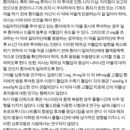
환자에서, 특히 100 mg 투여시 이 약 투여로 인한 시각 이상, 어지럼이 보고되
었으므로 운전이나 기계 조작 시 주의하여야 한다. 환자가 운전 또는 기계조
작을 하기 전에 환자들은 자신이 이 약에 어떻게 반응하는지 잘 알아야 하며,
의사는 이에 따라 조언을 해야 한다.
6)알파차단제를 투여 받고 있는 환자에게 이 약을 동시에 투여하는 경우 일
부 환자에서 드물게 증후성 저혈압이 유도될 수 있다. 그러므로 25 mg을 초
과하는 이 약과 알파차단제를 병용하는 경우에는 이 약을 알파차단제 투여
후 4시간 이내에 투여해서는 안된다. 이러한 체위성 저혈압의 발현을 최소화
하기 위하여 이 약을 처음 사용하기 전에 환자가 알파차단제에 혈액동력학
적으로 안정함을 확인하여야 하며, 초회 용량을 저용량으로 시작할 것을 고
려하도록 한다. 또한, 의사는 체위성 저혈압의 증상이 나타나면 어떻게 대처
할 것인지 환자에게 알려주도록 한다.
7)약물 상호작용 연구에서, 암로디핀 5 mg, 10 mg과 이 약 100 mg을 고혈압 환
자에게 병용 투여한 경우 이완기 혈압과 수축기 혈압이 각각 평균 7 mmHg, 8
mmHg씩 감소한 것이 관찰되었다. 이 약과 다른 고혈압 치료제 간의 약물상
호작용에 대한 연구는 행해지지 않았다.
8)이 약을 단독으로 혹은 아스피린과 함께 복용한 경우 출혈시간에 아무 영
향을 미치지 않았다. 사람 혈소판을 이용한 시험관내 연구는 실데나필이 니
트로프루시드나트륨의 항응집 효과를 증강시킴을 보여 준다. 이 약과 헤파
린의 병용이 마취된 토끼에서 출혈시간에 대해 상가적인 영향을 미치나, 이
러한 상호작용은 사람에서는 연구되지 않았다.
9)환자의 눈 (한쪽 또는 양쪽 눈) 에 갑작스런 시력 상실이 발생하는 경우, 의