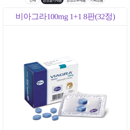
은?
구
꼴
섹
입금확인이 안되는 상황을 대비해 꼭 입금후 고객센터 연락바랍니다.
비아그라100mg 1+1 8판(32정)
매
사
스
고
[2026구정 연휴]설 연휴 배송 및 휴무 안내
노
객
마
하
센
이
주
우
터
페
문
이
조
지
회