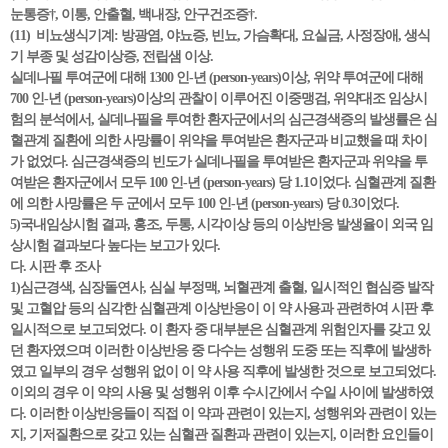
눈통증†, 이통, 안출혈, 백내장, 안구건조증†.
(11) 비뇨생식기계: 방광염, 야뇨증, 빈뇨, 가슴확대, 요실금, 사정장애, 생식
기 부종 및 성감이상증, 전립샘 이상.
실데나필 투여군에 대해 1300 인-년 (person-years)이상, 위약 투여군에 대해
700 인-년 (person-years)이상의 관찰이 이루어진 이중맹검, 위약대조 임상시
험의 분석에서, 실데나필을 투여한 환자군에서의 심근경색증의 발생률은 심
혈관계 질환에 의한 사망률이 위약을 투여받은 환자군과 비교했을 때 차이
가 없었다. 심근경색증의 빈도가 실데나필을 투여받은 환자군과 위약을 투
여받은 환자군에서 모두 100 인-년 (person-years) 당 1.1이었다. 심혈관계 질환
에 의한 사망률은 두 군에서 모두 100 인-년 (person-years) 당 0.3이었다.
5)국내임상시험 결과, 홍조, 두통, 시각이상 등의 이상반응 발생율이 외국 임
상시험 결과보다 높다는 보고가 있다.
다. 시판 후 조사
1)심근경색, 심장돌연사, 심실 부정맥, 뇌혈관계 출혈, 일시적인 협심증 발작
및 고혈압 등의 심각한 심혈관계 이상반응이 이 약 사용과 관련하여 시판 후
일시적으로 보고되었다. 이 환자 중 대부분은 심혈관계 위험인자를 갖고 있
던 환자였으며 이러한 이상반응 중 다수는 성행위 도중 또는 직후에 발생하
였고 일부의 경우 성행위 없이 이 약 사용 직후에 발생한 것으로 보고되었다.
이외의 경우 이 약의 사용 및 성행위 이후 수시간에서 수일 사이에 발생하였
다. 이러한 이상반응들이 직접 이 약과 관련이 있는지, 성행위와 관련이 있는
지, 기저질환으로 갖고 있는 심혈관 질환과 관련이 있는지, 이러한 요인들이