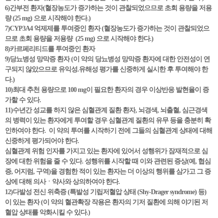
6)간부전 환자(혈장농도가 증가하는 것이 관찰되었으므로 초회 용량을 저용
량 (25 mg) 으로 시작해야 한다.)
7)CYP3A4 억제제를 투여중인 환자 (혈장농도가 증가하는 것이 관찰되었으
므로 초회 용량을 저용량 (25 mg) 으로 시작해야 한다.)
8)카르페리티드를 투여중인 환자
9)당뇨병성 망막증 환자 (이 약의 당뇨병성 망막증 환자에 대한 안전성이 연
구되지 않았으므로 유익성.유해성 평가를 신중하게 실시한 후 투여해야 한
다.)
10)최대 추천 용량으로 100 mg이 필요한 환자의 경우 이상반응 발현율이 증
가할 수 있다.
11)수년간 성교를 하지 않은 심혈관계 질환 환자, 뇌경색, 뇌출혈, 심근경색
의 병력이 있는 환자에게 투여할 경우 심혈관계 질환의 유무 등을 충분히 확
인하여야 한다. 이 약의 투여를 시작하기 전에 그들의 심혈관계 상태에 대해
신중하게 평가되어야 한다.
심혈관계 위험 인자를 가지고 있는 환자에 있어서 성행위가 잠재적으로 심
장에 대한 위험을 줄 수 있다. 성행위를 시작할 때 이와 관련된 증상(예, 협심
증, 어지럼, 구역)을 경험한 적이 있는 환자는 더 이상의 행위를 삼가고 그 증
상에 대해 의사ㆍ약사와 상의하여야 한다.
12)다발성 전신 위축증 (특발성 기립저혈압 상태 (Shy-Drager syndrome) 등)
이 있는 환자 (이 약의 혈관확장 작용은 환자의 기저 질환에 의해 야기된 저
혈압 상태를 악화시킬 수 있다.)