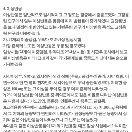
4. 이상반응
이상반응은 일반적으로 일시적이고 그 정도는 경증에서 중등도였다. 고정용
량 연구에서 일부 이상반응은 용량에 따라 발현율이 증가하였다. 권장용법
을 보다 밀접하게 반영하고 있는 가변용량 연구의 이상반응 특성도 고정용
량 연구와 비슷하였다.
가. 74개의 이중맹검, 위약대조 2/3/4상 임상시험
가장 흔하게 보고된 이상반응은 두통 및 홍조였다.
임상시험(74개의 이중맹검, 위약대조 2/3/4상 시험) 및 시판후 조사에서 보고
된 이상반응은 아래 [표 1]과 같이 각 기관계별로 중증도가 낮아지는 순으로
기재하였음
시각이상**: 약하고 일시적인 색각 장애 (주로), 광감수성 증가, 시야 흐림. 이
연구에서 단 한 명의 환자만이 시각이상으로 투약 중단되었으며, 이러한 증
상은 100 mg 또는 그 이상을 투여 할 경우 더욱 흔하게 나타났다.
2) 2% 이상 발생한 이상반응 중 위약군에서도 같은 비율로 나타난 이상반응
은 다음과 같다: 기도감염, 등통증, 인플루엔자 증후군, 관절통.
3)고정용량 연구에서 소화불량 (17 %) 과 시각이상 (11 %) 이 100 mg 용량에
서 그 이하의 용량보다 빈번하게 나타났다. 권장용량보다 높은 용량에서 상
기와 같은 이상반응들이 나타났으나 그 빈도는 더 높았다.
4)다음과 같은 이상반응들이 6개의 가변용량, 대조 임상 시험에서 2 % 미만