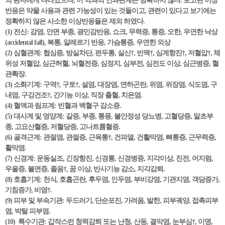
의 환자에게 나타났으나, 이 약과의 인과관계는 명확하지 않다. 보고된 이상
반응은 약물 사용과 관련 가능성이 있는 것들이고, 관련이 있다고 보기에는
정확하지 않은 사소한 이상반응들은 제외 하였다.
(1) 전신: 감염, 안면 부종, 광민감반응, 쇼크, 무력증, 통증, 오한, 우연한 낙상
(accidental fall), 복통, 알레르기 반응, 가슴통증, 우연한 외상
(2) 심혈관계: 협심증, 방실차단, 편두통, 실신†, 빈맥†, 심계항진†, 저혈압†, 체
위성 저혈압, 심근허혈, 뇌혈전증, 심정지, 심부전, 심전도 이상, 심근병증, 혈
관확장.
(3) 소화기계: 구역†, 구토†, 설염, 대장염, 연하곤란, 위염, 위장염, 식도염, 구
내염, 구강건조†, 간기능 이상, 직장 출혈, 치은염.
(4) 혈액과 림프계: 빈혈과 백혈구 감소증.
(5) 대사계 및 영양계: 갈증, 부종, 통풍, 불안정성 당뇨병, 고혈당증, 말초부
종, 고요산혈증, 저혈당증, 고나트륨혈증.
(6) 골격근계: 관절염, 관절증, 근육통†, 건파열, 건활막염, 뼈통증, 근무력증,
활막염.
(7) 신경계: 운동실조, 긴장항진, 신경통, 신경병증, 지각이상, 진전, 어지럼,
우울증, 불면증, 졸음†, 꿈 이상, 반사기능 감소, 지각감퇴.
(8) 호흡기계: 천식, 호흡곤란, 후두염, 인두염, 부비강염, 기관지염, 객담증가,
기침증가, 비염†.
(9) 피부 및 부속기관: 두드러기, 단순포진, 가려움, 발한, 피부궤양, 접촉피부
염, 박탈 피부염.
(10) 특수기관: 갑작스런 청력감퇴 또는 난청, 산동, 결막염, 눈부심†, 이명,