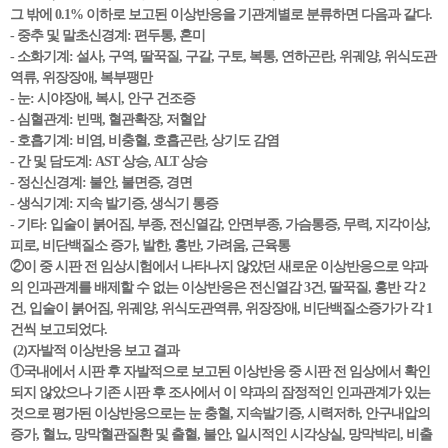
그 밖에 0.1% 이하로 보고된 이상반응을 기관계별로 분류하면 다음과 같다.
- 중추 및 말초신경계: 편두통, 혼미
- 소화기계: 설사, 구역, 딸꾹질, 구갈, 구토, 복통, 연하곤란, 위궤양, 위식도관
역류, 위장장애, 복부팽만
- 눈: 시야장애, 복시, 안구 건조증
- 심혈관계: 빈맥, 혈관확장, 저혈압
- 호흡기계: 비염, 비충혈, 호흡곤란, 상기도 감염
- 간 및 담도계: AST 상승, ALT 상승
- 정신신경계: 불안, 불면증, 경면
- 생식기계: 지속 발기증, 생식기 통증
- 기타: 입술이 붉어짐, 부종, 전신열감, 안면부종, 가슴통증, 무력, 지각이상,
피로, 비단백질소 증가, 발한, 홍반, 가려움, 근육통
②이 중 시판 전 임상시험에서 나타나지 않았던 새로운 이상반응으로 약과
의 인과관계를 배제할 수 없는 이상반응은 전신열감 3건, 딸꾹질, 홍반 각 2
건, 입술이 붉어짐, 위궤양, 위식도관역류, 위장장애, 비단백질소증가가 각 1
건씩 보고되었다.
(2)자발적 이상반응 보고 결과
①국내에서 시판 후 자발적으로 보고된 이상반응 중 시판 전 임상에서 확인
되지 않았으나 기존 시판 후 조사에서 이 약과의 잠정적인 인과관계가 있는
것으로 평가된 이상반응으로는 눈 충혈, 지속발기증, 시력저하, 안구내압의
증가, 혈뇨, 망막혈관질환 및 출혈, 불안, 일시적인 시각상실, 망막박리, 비출