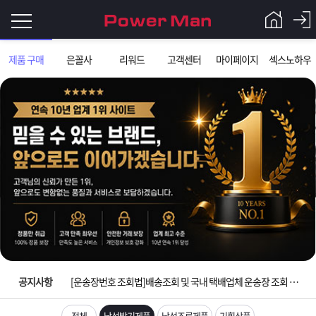
로
제품 구매
은꼴사
리워드
고객센터
마이페이지
섹스노하우
그
로
그
인
인
회
이
원
가
필
입
Q&A
입금확인이 안되는 상황을 대비해 꼭 입금후 고객센터 연락바랍니다.
요
파
[2026구정 연휴]설 연휴 배송 및 휴무 안내
합
워
제
[운송장번호 조회법]배송조회 및 국내 택배업체 운송장 조회 하는법
니
맨
품
은
다.
공지사항
[ios앱 오픈]아이폰 고객 앱설치 가능합니다.
[무인택배함 이용 안내] 집 밖에 주소로 택배 받기
전체
남성발기제품
남성조루제품
기획상품