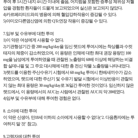
투여 후 1시간 내지 4시간 이내에 졸음, 어지럼을 포함한 증후성 체위성 저혈
압을 경험한 환자들이 드물게 보고되었으며 실신은 보고되지 않았다.
4)카르페리티드와의 병용에 의해 혈압강하작용이 증강될 수 있다.
5)아미오다론염산염에 의한 QTc연장 작용이 증강될 수 있다.
7.임부 및 수유부에 대한 투여
1)이 약은 여성에게 사용할 수 없다.
2)기관형성기간 중 200 mg/kg/day을 임신 랫드에 투여시에는 착상률과 수컷
태자의 체중이 감소하였으며, 이 용량은 인체에 대한 최대 권장 용량인 100
mg을 남성에게 투여하였을 때 관찰된 노출량의 60배 이상에 해당하는 비결
합 실데나필 및 그 주요 대사체에 대한 총 전신 약물 노출량을 나타내었다.
3)랫드를 이용한 주산수유기 시험에서 60 mg/kg 투여시 한배새끼수가 감소
하였으며, 랫드에 대한 주산기 및 수유기 발달 시험에서 이상반응이 관찰되
지 않는 최대 용량은 30 mg/kg/day로 36일간 투여한 것이었다. 임신하지 않은
랫드에서, 이 용량에서의 AUC는 사람에서 관찰된 AUC의 약 20배였다.
4)임부 및 수유부에 대해 투여한 경험은 없다.
8. 소아에 대한 투여
이 약은 신생아, 만18세 이하의 소아에게 사용할 수 없다(‘2. 다음환자에는 투
여하지 말 것’ 참고).
9.고령자에 대한 투여