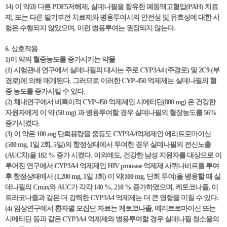
14) 이 약과 다른 PDE5저해제, 실데나필을 함유한 폐동맥고혈압(PAH) 치료
제, 또는 다른 발기부전 치료제와 병용투여시의 안전성 및 유효성에 대한 시
험은 수행되지 않았으며, 이런 병용투여는 권장되지 않는다.
6. 상호작용
1)이 약의 혈중농도를 증가시키는 약물
(1) 시험관내 연구에서 실데나필의 대사는 주로 CYP3A4 (주경로) 및 2C9 (부
경로)에 의해 매개된다. 그러므로 이러한 CYP-450 억제제는 실데나필의 혈
중 농도를 증가시킬 수 있다.
(2) 체내연구에서 비특이적 CYP-450 억제제인 시메티딘(800 mg) 은 건강한
자원자에게 이 약 (50 mg) 과 병용투여할 경우 실데나필의 혈장농도를 56%
증가시켰다.
(3) 이 약은 100 mg 단회용량을 중등도 CYP3A4억제제인 에리트로마이신
(500 mg, 1일 2회, 5일)의 항정상태에서 투여한 경우 실데나필의 전신노출
(AUC치)을 182 % 증가 시켰다. 이외에도, 건강한 남성 지원자를 대상으로 이
루어진 연구에서 CYP3A4 억제제인 HIV protease 억제제 사퀴나비르를 투여
후 항정상태에서 (1,200 mg, 1일 3회) 이 약(100 mg, 단회 투여)을 병용할 때 실
데나필의 Cmax와 AUC가 각각 140 %, 210 % 증가하였으며, 케토코나졸, 이
트라코나졸과 같은 더 강력한 CYP3A4 억제제는 더 큰 영향을 미칠 수 있다.
(4) 임상연구에서 환자별 모집단 자료는 케토코나졸, 에리트로마이신 또는
시메티딘 등과 같은 CYP3A4 억제제와 병용투여할 경우 실데나필 청소율의