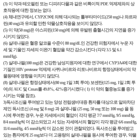
(3) 이 약과 테오필린 또는 디피리다몰과 같은 비특이적 PDE 억제제와의 상
호작용에 대한 정보는 없다.
(4) 체내연구에서, CYP2C9에 의해 대사되는 톨부타마이드(250 mg)나 와르파
린(40 mg)과 유의할 만한 약물상호작용을 보이지 않았다.
(5) 이 약(50 mg)은 아스피린(150 mg)에 의해 유발된 출혈시간의 지연을 증가
시키지 않았다.
(6) 실데나필은 혈중 알코올 수준이 80 mg/dL인 건강한 피험자에서 누운 자
세 및 기울인 자세의 이완기 혈압을 약간 감소시킨다 (각각 3.5 및 6.1
mmHg).
(7) 실데나필(100 mg)은 건강한 남성지원자에 대한 연구에서 CYP3A4에 대한
기질인 HIV protease 억제제 사퀴나비르와 리토나비르의 항정상태에서의 약
물동태에 영향을 미치지 않았다.
(8) 실데나필은 항정상태에서(80 mg 1일 3회 투여) 보센탄(125 mg, 1일 2회 투
여)의 AUC 및 Cmax를 49.8%, 42%증가시켰다 ( 1) 이 약의 혈중농도를 증가
시키는 약물 참조).
3)독사조신을 투여받고 있는 양성 전립샘비대증 환자를 대상으로 알파차단
제인 독사조신 (4 mg 및 8 mg) 과 실데나필 (25 mg, 50 mg 또는 100 mg) 을 동
시에 투여한 경우, 누운 자세에서의 혈압이 각각 평균 7/7 mmHg, 9/5 mmHg,
8/4 mmHg씩 더 감소되었고 서 있는 자세에서의 혈압이 각각 평균 6/6 mmHg,
11/4 mmHg, 4/5 mmHg씩 더 감소된 것이 관찰되었다. 독사조신을 투여받고
있는 환자에게 25 mg보다 더 고용량의 실데나필을 동시에 투여한 경우, 약물