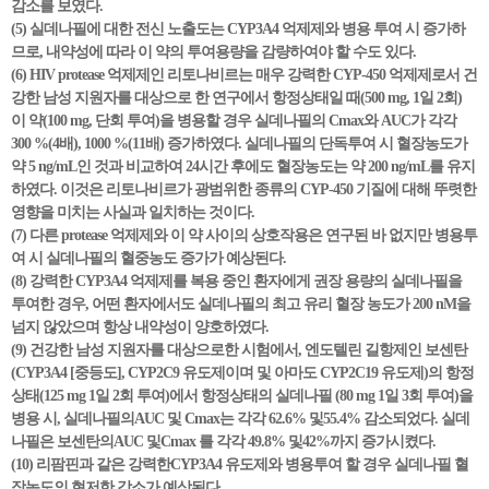
감소를 보였다.
(5) 실데나필에 대한 전신 노출도는 CYP3A4 억제제와 병용 투여 시 증가하
므로, 내약성에 따라 이 약의 투여용량을 감량하여야 할 수도 있다.
(6) HIV protease 억제제인 리토나비르는 매우 강력한 CYP-450 억제제로서 건
강한 남성 지원자를 대상으로 한 연구에서 항정상태일 때(500 mg, 1일 2회)
이 약(100 mg, 단회 투여)을 병용할 경우 실데나필의 Cmax와 AUC가 각각
300 %(4배), 1000 %(11배) 증가하였다. 실데나필의 단독투여 시 혈장농도가
약 5 ng/mL인 것과 비교하여 24시간 후에도 혈장농도는 약 200 ng/mL를 유지
하였다. 이것은 리토나비르가 광범위한 종류의 CYP-450 기질에 대해 뚜렷한
영향을 미치는 사실과 일치하는 것이다.
(7) 다른 protease 억제제와 이 약 사이의 상호작용은 연구된 바 없지만 병용투
여 시 실데나필의 혈중농도 증가가 예상된다.
(8) 강력한 CYP3A4 억제제를 복용 중인 환자에게 권장 용량의 실데나필을
투여한 경우, 어떤 환자에서도 실데나필의 최고 유리 혈장 농도가 200 nM을
넘지 않았으며 항상 내약성이 양호하였다.
(9) 건강한 남성 지원자를 대상으로한 시험에서, 엔도텔린 길항제인 보센탄
(CYP3A4 [중등도], CYP2C9 유도제이며 및 아마도 CYP2C19 유도제)의 항정
상태(125 mg 1일 2회 투여)에서 항정상태의 실데나필 (80 mg 1일 3회 투여)을
병용 시, 실데나필의AUC 및 Cmax는 각각 62.6% 및55.4% 감소되었다. 실데
나필은 보센탄의AUC 및Cmax 를 각각 49.8% 및42%까지 증가시켰다.
(10) 리팜핀과 같은 강력한CYP3A4 유도제와 병용투여 할 경우 실데나필 혈
장농도의 현저한 감소가 예상된다.