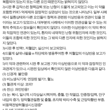
복합되어 있는지 또는 다른 요인 때문인지는 밝혀지지 않았다.
2)시판 후 갑작스런 청력감퇴 또는 난청이 드물게 보고되었고 이는 이 약을
포함한 PDE5 억제제와 잠정적인 상관성이 있는 것으로 나타났다. 일부 사례
에서 질환상태와 다른 요인들이 청력과 관련된 이상반응과 연관이 있을 것
이라는 보고가 있었으나, 대부분의 사례에서 이러한 연관성을 알 수 있는 의
학적 추적조사 정보들이 확인되지 않았다. 이러한 이상반응이 이 약의 투여
와 직접적인 연관이 있는지, 환자의 내재적인 난청 위험인자에 의한 것인지,
이들의 조합에 의한 것인지 또는 그 밖의 다른 인자에 의한 것인지는 밝혀지
지 않았다.
3)시판 후 빈맥†, 저혈압†, 실신†이 보고되었다.
4)드물게 실데나필을 α-차단제와 병용투여한 후 저혈압의 이상반응 보고가
있었다.
5)이 약과 관련하여 시판 후 보고된 기타 이상반응으로 이 약과 잠정적인 인
과관계가 있으나, 시판전 임상에서 확인되지 않은 이상반응은 다음과 같다.
(1) 신경계: 불안증
(2) 비뇨생식기계: 연장된 발기†, 혈뇨
(3) 혈관계 이상: 코피†
(4) 전신: 과민반응†
(5) 눈: 복시, 일시적 시각상실/시력저하, 충혈, 안 작열감, 안종창/압력, 안구
내압의 증가, 망막혈관질환 및 출혈, 초자체 박리/수축 및 근망막황반 부종,
비동맥전방허혈성시신경증*