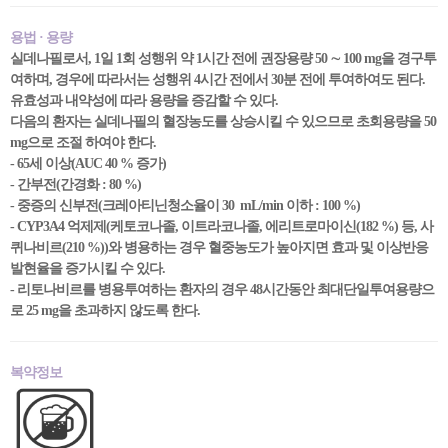
용법 · 용량
실데나필로서, 1일 1회 성행위 약 1시간 전에 권장용량 50 ∼ 100 mg을 경구투
여하며, 경우에 따라서는 성행위 4시간 전에서 30분 전에 투여하여도 된다.
유효성과 내약성에 따라 용량을 증감할 수 있다.
다음의 환자는 실데나필의 혈장농도를 상승시킬 수 있으므로 초회용량을 50
mg으로 조절 하여야 한다.
- 65세 이상(AUC 40 % 증가)
- 간부전(간경화 : 80 %)
- 중증의 신부전(크레아티닌청소율이 30 mL/min 이하 : 100 %)
- CYP3A4 억제제(케토코나졸, 이트라코나졸, 에리트로마이신(182 %) 등, 사
퀴나비르(210 %))와 병용하는 경우 혈중농도가 높아지면 효과 및 이상반응
발현율을 증가시킬 수 있다.
- 리토나비르를 병용투여하는 환자의 경우 48시간동안 최대단일투여용량으
로 25 mg을 초과하지 않도록 한다.
복약정보