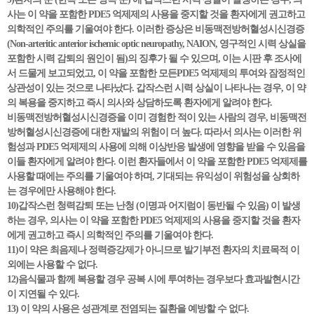
사는 이 약을 포함한 PDE5 억제제의 사용을 중지할 것을 환자에게 권고하고
의학적인 주의를 기울여야 한다. 이러한 증상은 비동맥전방허혈성시신경증
(Non-arteritic anterior ischemic optic neuropathy, NAION, 영구적인 시력 상실을
포함한 시력 감퇴의 원인이 됨)의 징후가 될 수 있으며, 이는 시판 후 조사에
서 드물게 보고되었고, 이 약을 포함한 모든PDE5 억제제의 투여와 잠정적인
상관성이 있는 것으로 나타났다. 갑작스런 시력 상실이 나타나는 경우, 이 약
의 복용을 중지하고 즉시 의사와 상담하도록 환자에게 알려야 한다.
비동맥전방허혈성시신경증을 이미 경험한 적이 있는 사람의 경우, 비동맥전
방허혈성시신경증에 대한 재발의 위험이 더 높다. 따라서 의사는 이러한 위
험성과 PDE5 억제제의 사용에 의해 이상반응 발생에 영향을 받을 수 있음을
이들 환자에게 알려야 한다. 이런 환자들에서 이 약을 포함한 PDE5 억제제를
사용할 때에는 주의를 기울여야 하며, 기대되는 유익성이 위험성을 상회하
는 경우에만 사용해야 한다.
10)갑작스런 청력감퇴 또는 난청 (이명과 어지럼이 동반될 수 있음) 이 발생
하는 경우, 의사는 이 약을 포함한 PDE5 억제제의 사용을 중지할 것을 환자
에게 권고하고 즉시 의학적인 주의를 기울여야 한다.
11)이 약은 최음제나 정력증강제가 아니므로 발기부전 환자의 치료목적 이
외에는 사용할 수 없다.
12)음식물과 함께 복용할 경우 공복 시에 투여하는 경우보다 효과발현시간
이 지연될 수 있다.
13) 이 약의 사용은 성관계로 전염되는 질환을 예방할 수 없다.