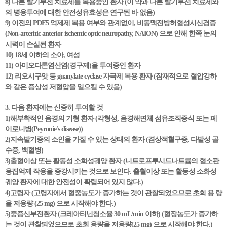
8) 다른 발기부전 치료제를 복용중인 환자 (이 약과 다른 발기부전 치료제와
의 병용투여에 대한 안전성유효성은 연구된 바 없음)
9) 이전의 PDE5 억제제 복용 여부와 관계없이, 비동맥전방허혈성시신경증
(Non-arteritic anterior ischemic optic neuropathy, NAION) 으로 인해 한쪽 눈의
시력이 손실된 환자
10) 18세 이하의 소아, 여성
11) 아미오다론염산염(경구제)을 투여중인 환자
12) 리오시구앗 등 guanylate cyclase 자극제 복용 환자 (잠재적으로 혈압강하
와 같은 증상성 저혈압을 일으킬 수 있음)
3. 다음 환자에는 신중히 투여할 것
1)해부학적인 음경의 기형 환자 (각형성, 음경해면체 섬유조직증식 또는 페
이로니병(Peyronie's disease))
2)지속발기증의 소인을 가질 수 있는 상태의 환자 (겸상적혈구증, 다발성 골
수증, 백혈병)
3)출혈이상 또는 활동성 소화성궤양 환자 (니트로프루시드나트륨의 혈소판
응집억제 작용을 증강시키는 것으로 보인다. 출혈이상 또는 활동성 소화성
궤양 환자에 대한 안전성이 확립되어 있지 않다.)
4)고령자 (고령자에서 혈중농도가 증가하는 것이 관찰되었으므로 초회 용 량
을 저용량 (25 mg) 으로 시작해야 한다.)
5)중증신부전환자 (크레아티닌청소율 30 mL/min 이하) (혈장농도가 증가하
는 것이 관찰되었으므로 초회 용량을 저용량(25 mg) 으로 시작해야 한다.)