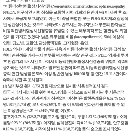
† 표 1에 기재된 이상반응
*비동맥전방허혈성시신경증 (Non-arteritic anterior ischemic optic neuropathy,
NAION, 영구적인 시력 상실을 포함한 시력 감퇴의 원인이 됨) 이 시판 후 조
사에서 드물게 보고되었고, 이는 이 약을 포함한 모든 PDE5 억제제와 잠정적
인 상관성이 있는 것으로 나타났다. 반드시는 아니지만, 대부분의 환자들은
비동맥전방허혈성시신경증을 유발할 수 있는 해부학적 또는 혈관상의 위험
인자를 가지고 있었다: 낮은 유두함몰 비율 (low cup/disc ratio), 50세 이상의
연령, 당뇨병, 고혈압, 관상동맥질환, 고지혈증, 흡연.
PDE5 억제제 계열 약물의 최근 사용과 비동맥전방허혈성시신경증 급성 발
현이 연관성을 가지는지 여부를 평가하는 관찰 연구 결과, PDE5 억제제 투여
후 반감기의 5배 시간 이내에서 비동맥전방허혈성시신경증의 위험이 약 2배
증가하는 것으로 나타났다. 발표된 문헌에 따르면, 비동맥전방허혈성시신경
증의 연간 발생률은 50세 이상 일반인 남성 100,000 명 당 연간 2.5-11.8건이다.
6)국내 시판 후 조사결과
(1) 발기부전 환자 8,751명을 대상으로 실시한 사용성적조사 결과
①국내에서 재심사를 위하여 8,751명을 대상으로 실시한 시판 후 사용성적
조사결과 약과의 인과관계에 상관없이 이상반응 발현증례율은 6.62 % (579
명, 701건/8,751명) 로 나타났으며, 이 중 이 약과의 인과관계를 배제할 수 없
는 이상반응은 6.21 % (543/8,751명) 이었다.
홍조가 3.75 % (328/8,751명)로 가장 많았으며, 두통 1.83 % (160/8,751명), 소화
불량 0.23 % (20/8,751명), 어지럼, 심계항진이 각 0.22 % (19/8,751명), 안구충혈
0.15 % (13/8,751명), 시각이상 0.11 % (10/8,751명) 등의 순으로 조사되었다.