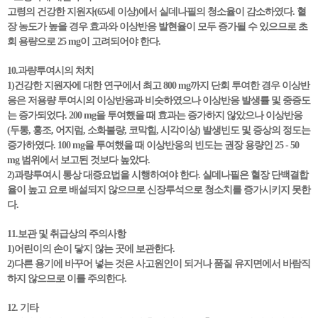
고령의 건강한 지원자(65세 이상)에서 실데나필의 청소율이 감소하였다. 혈
장 농도가 높을 경우 효과와 이상반응 발현율이 모두 증가될 수 있으므로 초
회 용량으로 25 mg이 고려되어야 한다.
10.과량투여시의 처치
1)건강한 지원자에 대한 연구에서 최고 800 mg까지 단회 투여한 경우 이상반
응은 저용량 투여시의 이상반응과 비슷하였으나 이상반응 발생률 및 중증도
는 증가되었다. 200 mg을 투여했을 때 효과는 증가하지 않았으나 이상반응
(두통, 홍조, 어지럼, 소화불량, 코막힘, 시각이상) 발생빈도 및 증상의 정도는
증가하였다. 100 mg을 투여했을 때 이상반응의 빈도는 권장 용량인 25 - 50
mg 범위에서 보고된 것보다 높았다.
2)과량투여시 통상 대증요법을 시행하여야 한다. 실데나필은 혈장 단백결합
율이 높고 요로 배설되지 않으므로 신장투석으로 청소치를 증가시키지 못한
다.
11.보관 및 취급상의 주의사항
1)어린이의 손이 닿지 않는 곳에 보관한다.
2)다른 용기에 바꾸어 넣는 것은 사고원인이 되거나 품질 유지면에서 바람직
하지 않으므로 이를 주의한다.
12. 기타