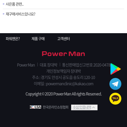
사은품 관련..
재구매서비스있나요?
파워맨은?
제품 구매
고객센터
Power Man
대표 장대박
통신판매업신고번호 2020-0478
개인정보책임자 장대박
주소 : 경기도 안성시 공도읍 숭도리 120-10
이메일 : powermanclinic@kakao.com
Copyright © 2020 Power Man All rights Reserved.
한국온라인쇼핑협회
수상/인증내역