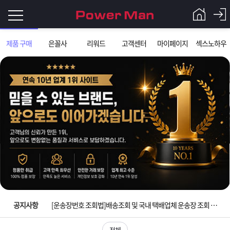
로
제품 구매
은꼴사
리워드
고객센터
마이페이지
섹스노하우
그
로
그
인
인
회
이
원
가
필
입
Q&A
요
파
입금확인이 안되는 상황을 대비해 꼭 입금후 고객센터 연락바랍니다.
합
워
제
[2026구정 연휴]설 연휴 배송 및 휴무 안내
니
맨
품
은
다.
공지사항
[운송장번호 조회법]배송조회 및 국내 택배업체 운송장 조회 하는법
[ios앱 오픈]아이폰 고객 앱설치 가능합니다.
전체