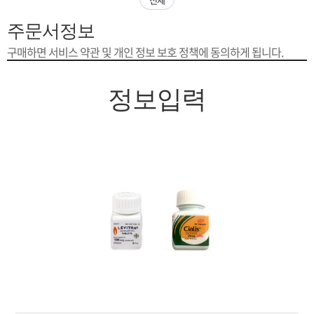
은?
구
꼴
섹
주문서정보
[무인택배함 이용 안내] 집 밖에 주소로 택배 받기
매
사
스
고
구매하면 서비스 약관 및 개인 정보 보호 정책에 동의하게 됩니다.
입금확인이 안되는 상황을 대비해 꼭 입금후 고객센터 연락바랍니다.
노
객
마
정보입력
[2026구정 연휴]설 연휴 배송 및 휴무 안내
하
센
이
주
우
터
페
문
이
조
지
회