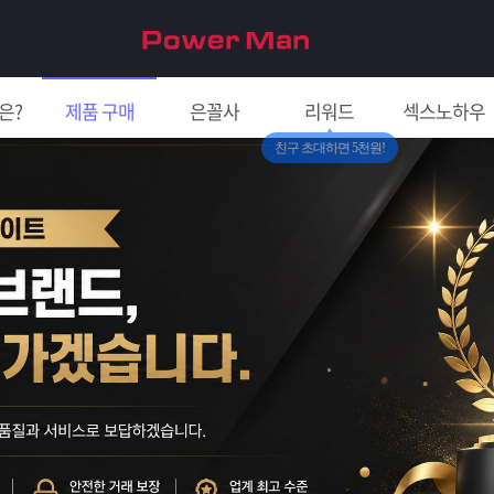
은?
제품 구매
은꼴사
리워드
섹스노하우
친구 초대하면 5천원!