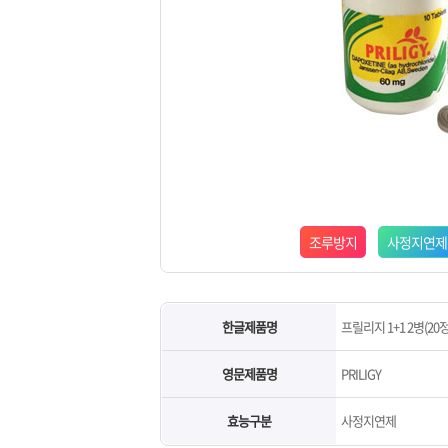
조루방지
사정지연제
한글제품명
프릴리지 1+1 2병(20정
영문제품명
PRILIGY
효능구분
사정지연제