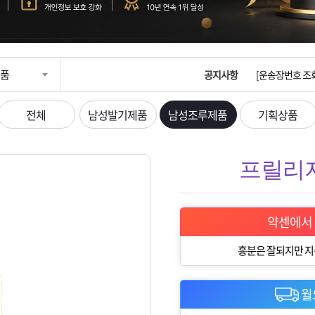
입금확인이 안되
[2026구정 연휴
품
공지사항
[운송장번호 조
[ios앱 오픈]
전체
남성발기제품
남성조루제품
기획상품
[무인택배함 이용
프릴리지 
입금확인이 안되
[2026구정 연휴
약센에서
흥분은 잘되지만 지
월