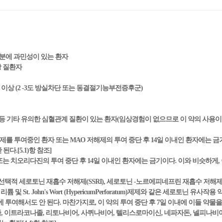
 성분에 과민성이 있는 환자
장 질환자
 이상 (2 -3도 방실차단 또는 동결절기능부전증후군)
mHg) 등 기타 유의한 심혈관계 질환이 있는 환자(임상경험이 없으므로 이 약의 사용이
해제를 투여중인 환자 또는 MAO 저해제의 투여 중단 후 14일 이내인 환자에는 금
다.[5.1)항 참조]
또는 치오리다진의 투여 중단 후 14일 이내인 환자에는 금기이다. 이와 비슷하게,
택적 세로토닌 재흡수 저해제(SSRI), 세로토닌 -노르에피네프린 재흡수 저해제(SNR
및 St. John's Wort (HypericumPerforatum)제제와 같은 세로토닌 유
 투여해서도 안 된다. 마찬가지로, 이 약의 투여 중단 후 7일 이내에 이들 약물을 투
코나졸, 이트라코나졸, 리토나비어, 사퀴나비어, 텔리스로마이신, 네파자돈, 넬피나비