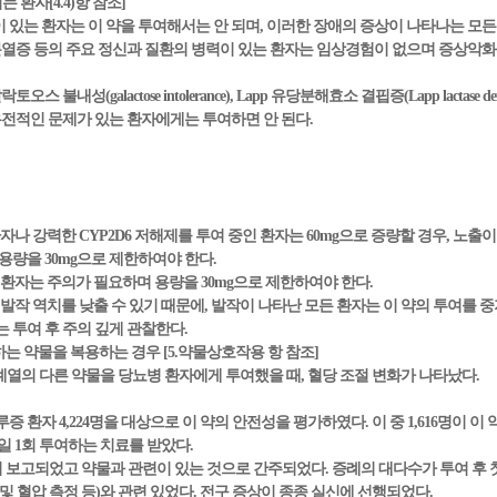
 환자[4.4)항 참조]
이 있는 환자는 이 약을 투여해서는 안 되며, 이러한 장애의 증상이 나타나는 모
정신분열증 등의 주요 정신과 질환의 병력이 있는 환자는 임상경험이 없으며 증상악화
 불내성(galactose intolerance), Lapp 유당분해효소 결핍증(Lapp lactase 
tion) 등의 유전적인 문제가 있는 환자에게는 투여하면 안 된다.
 환자나 강력한 CYP2D6 저해제를 투여 중인 환자는 60mg으로 증량할 경우, 
용량을 30mg으로 제한하여야 한다.
인 환자는 주의가 필요하며 용량을 30mg으로 제한하여야 한다.
RI는 발작 역치를 낮출 수 있기 때문에, 발작이 나타난 모든 환자는 이 약의 투여를
 투여 후 주의 깊게 관찰한다.
하는 약물을 복용하는 경우 [5.약물상호작용 항 참조]
일계열의 다른 약물을 당뇨병 환자에게 투여했을 때, 혈당 조절 변화가 나타났다.
환자 4,224명을 대상으로 이 약의 안전성을 평가하였다. 이 중 1,616명이 이 약 3
1일 1회 투여하는 치료를 받았다.
보고되었고 약물과 관련이 있는 것으로 간주되었다. 증례의 대다수가 투여 후 첫
및 혈압 측정 등)와 관련 있었다. 전구 증상이 종종 실신에 선행되었다.