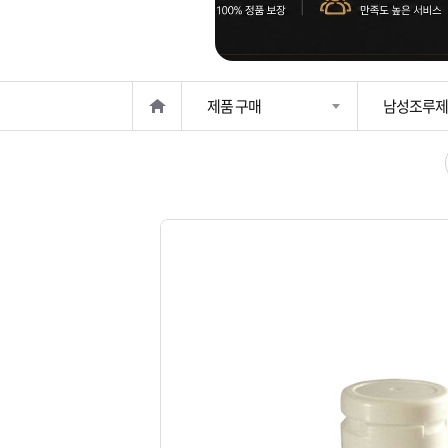
은?
구
꼴
섹
매
사
스
고
제품 구매
남성조루제
노
객
마
하
센
이
주
우
터
페
문
이
조
지
회