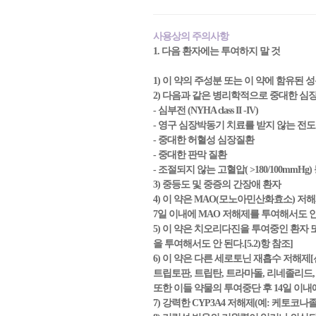
사용상의 주의사항
1. 다음 환자에는 투여하지 말 것
1) 이 약의 주성분 또는 이 약에 함유된
2) 다음과 같은 병리학적으로 중대한 심
- 심부전 (NYHA class II -IV)
- 영구 심장박동기 치료를 받지 않는 전도
- 중대한 허혈성 심장질환
- 중대한 판막 질환
- 조절되지 않는 고혈압( >180/100m
3) 중등도 및 중증의 간장애 환자
4) 이 약은 MAO(모노아민산화효소) 저
7일 이내에 MAO 저해제를 투여해서도 안 된
5) 이 약은 치오리다진을 투여중인 환자 
을 투여해서도 안 된다.[5.2)항 참조]
6) 이 약은 다른 세로토닌 재흡수 저해제[선
트립토판, 트립탄, 트라마돌, 리네졸리드, 리튬 
또한 이들 약물의 투여중단 후 14일 이내에
7) 강력한 CYP3A4 저해제(예: 케토