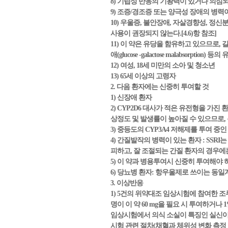
8) 기립성 반응의 기왕력이 있거나 의심되는
9) 조증/경조증 또는 양극성 장애의 병력
10) 우울증, 불안장애, 자살경향성, 
사용이 권장되지 않는다.[4.6)항 참조]
11) 이 약은 유당을 함유하고 있으므로, 갈락토오스
애(glucose -galactose malabsorp
12) 여성, 18세 미만의 소아 및 청소년
13) 65세 이상의 고령자
2. 다음 환자에는 신중히 투여할 것
1) 신장애 환자
2) CYP2D6 대사가 적은 유전형을 가진
상정도 및 발생률이 높아질 수 있으므로, 
3) 중등도의 CYP3A4 저해제를 투여 중
4) 간질발작의 병력이 있는 환자 : SS
피하고, 잘 조절되는 간질 환자의 경우에는
5) 이 약과 병용투여시 신중히 투여해야 
6) 당뇨병 환자: 항우울제로 쓰이는 동
3. 이상반응
1) 5건의 위약대조 임상시험에 참여한 조루증 
명이 이 약 60 mg을 필요 시 투여하거나 
임상시험에서 의식 소실이 특징인 실신이 
시험 관련 절차(채혈과 체위성 변화 측정 