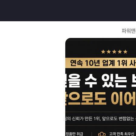
로
그
파워맨
인
로
그
인
이
회
필
원
가
요
입
Q&A
합
파
니
워
제
다.
맨
품
은