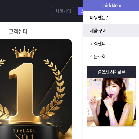
Quick Menu
회원가입
로그인
파워맨은?
제품 구매
고객센터
고객센터
주문조회
은꼴사-성인화보
은꼴사-성인화보