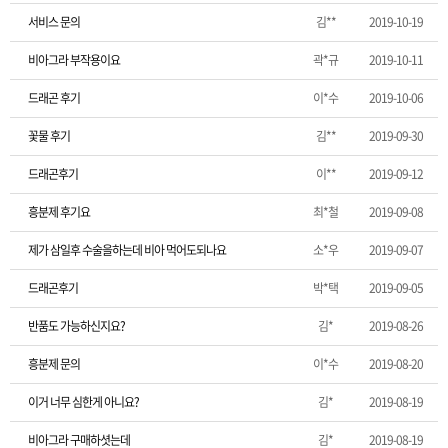
서비스 문의
김**
2019-10-19
비아그라 부작용이요
곽*규
2019-10-11
드래곤 후기
이*수
2019-10-06
꽃물 후기
김**
2019-09-30
드래곤후기
이**
2019-09-12
흥분제 후기요
최*철
2019-09-08
제가 삼일후 수술을하는데 비아 먹어도되나요
소*우
2019-09-07
드래곤후기
박*택
2019-09-05
반품도 가능하신지요?
김*
2019-08-26
흥분제 문의
이*수
2019-08-20
이거 너무 심한게 아니요?
김*
2019-08-19
비아그라 구매하셧는데
김*
2019-08-19