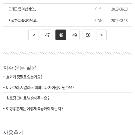
드래곤 좀 아쉽네요...
이**
2019-08-18
시알하고 술같이먹고..
박*준
2019-08-18
<
47
48
49
50
>
자주 묻는 질문
효과가 정말로 있는가요?
비아그라,시알리스,레비트라 차이점이 뭔가요 ?
원포장 그대로 발송해주나요 ?
여성흥분제는 어떻게 복용해야 하는지 ?
사용후기