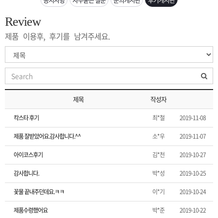
은?
구
꼴
섹
Review
[무인택배함 이용 안내] 집 밖에 주소로 택배 받기
매
사
스
고
제품 이용후, 후기를 남겨주세요.
입금확인이 안되는 상황을 대비해 꼭 입금후 고객센터 연락바랍니다.
노
객
마
[2026구정 연휴]설 연휴 배송 및 휴무 안내
하
센
이
주
제목
작성자
우
터
페
문
칵스타 후기
최*철
2019-11-08
이
조
제품 잘받았어요.감사합니다.^^
소*우
2019-11-07
아이코스후기
김*천
2019-10-27
지
회
감사합니다.
박*성
2019-10-25
꽃물 끝내주던데요.ㅋㅋ
이*기
2019-10-24
제품수령했어요
박*준
2019-10-22