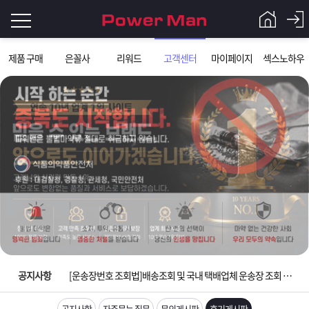
로
제품 구매
은꼴사
리워드
고객센터
마이페이지
섹스노하우
그
로
그
인
인
회
이
원
가
필
입
Q&A
요
파
입금확인이 안되는 상황을 대비해 꼭 입금후 고객센터 연락바랍니다.
합
워
제
[2026구정 연휴]설 연휴 배송 및 휴무 안내
니
맨
품
은
다.
공지사항
[운송장번호 조회법]배송조회 및 국내 택배업체 운송장 조회 하는법
[ios앱 오픈]아이폰 고객 앱설치 가능합니다.
공지사항
자주묻는 질문
문의게시판
후기게시판