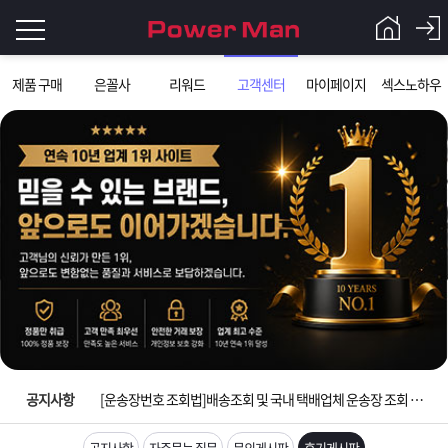
로
제품 구매
은꼴사
리워드
고객센터
마이페이지
섹스노하우
그
로
그
인
인
회
이
원
가
필
입
Q&A
요
파
입금확인이 안되는 상황을 대비해 꼭 입금후 고객센터 연락바랍니다.
합
워
제
[2026구정 연휴]설 연휴 배송 및 휴무 안내
니
맨
품
은
다.
공지사항
[운송장번호 조회법]배송조회 및 국내 택배업체 운송장 조회 하는법
[ios앱 오픈]아이폰 고객 앱설치 가능합니다.
공지사항
자주묻는 질문
문의게시판
후기게시판