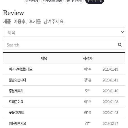
은?
구
꼴
섹
Review
[무인택배함 이용 안내] 집 밖에 주소로 택배 받기
매
사
스
고
제품 이용후, 후기를 남겨주세요.
입금확인이 안되는 상황을 대비해 꼭 입금후 고객센터 연락바랍니다.
노
객
마
[2026구정 연휴]설 연휴 배송 및 휴무 안내
하
센
이
주
제목
작성자
우
터
페
문
비아 구매했는데요
이*수
2020-01-19
이
조
잘받았습니다
강*훈
2020-01-11
흥분제후기
모**
2020-01-10
지
회
드래곤이요
이*호
2020-01-08
꽃물 후기요
라*봉
2020-01-03
최음제후기요
김**
2019-12-27