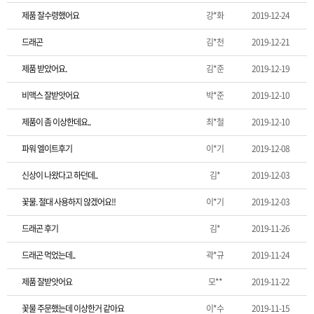
제품 잘수령했어요
강*화
2019-12-24
드래곤
김*천
2019-12-21
제품 받았어요.
김*준
2019-12-19
비맥스 잘받앗어요
박*준
2019-12-10
제품이 좀 이상한데요..
최*철
2019-12-10
파워 엘이트후기
이*기
2019-12-08
신상이 나왔다고 하던데..
김*
2019-12-03
꽃물. 절대 사용하지 않겠어요!!
이*기
2019-12-03
드래곤 후기
김*
2019-11-26
드래곤 먹었는데..
곽*규
2019-11-24
제품 잘받앗어요
모**
2019-11-22
꽃물 주문했는데 이상한거 같아요
이*수
2019-11-15