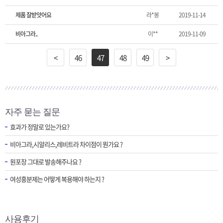
제품 잘받앗어요
라*봉
2019-11-14
비아그라..
이**
2019-11-09
<
46
47
48
49
>
자주 묻는 질문
효과가 정말로 있는가요?
비아그라,시알리스,레비트라 차이점이 뭔가요 ?
원포장 그대로 발송해주나요 ?
여성흥분제는 어떻게 복용해야 하는지 ?
사용후기