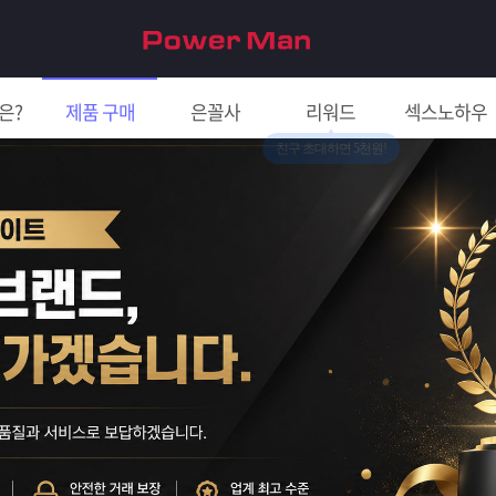
은?
제품 구매
은꼴사
리워드
섹스노하우
친구 초대하면 5천원!