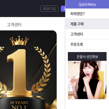
Quick Menu
회원가입
로그인
파워맨은?
제품 구매
고객센터
고객센터
주문조회
은꼴사-성인화보
은꼴사-성인화보