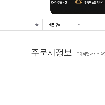
은?
구
꼴
섹
매
사
스
고
제품 구매
노
객
마
하
센
이
주
주문서정보
우
터
페
문
구매하면 서비스 약관
이
조
지
회