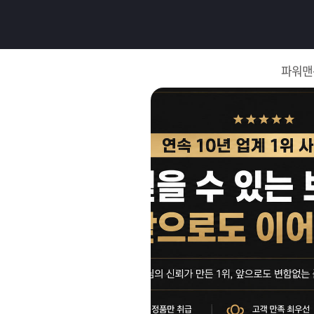
로
그
파워맨
인
로
그
인
이
회
필
원
가
요
입
Q&A
합
파
니
워
제
다.
맨
품
은