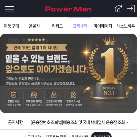
로
제품 구매
은꼴사
리워드
고객센터
마이페이지
섹스노하우
그
로
그
인
인
회
이
원
가
필
입
Q&A
요
파
입금확인이 안되는 상황을 대비해 꼭 입금후 고객센터 연락바랍니다.
합
워
제
[2026구정 연휴]설 연휴 배송 및 휴무 안내
니
맨
품
은
다.
공지사항
[운송장번호 조회법]배송조회 및 국내 택배업체 운송장 조회 하는법
[ios앱 오픈]아이폰 고객 앱설치 가능합니다.
공지사항
자주묻는 질문
문의게시판
후기게시판