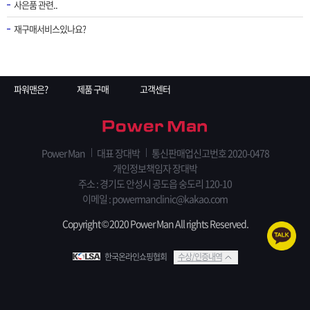
사은품 관련..
재구매서비스있나요?
파워맨은?
제품 구매
고객센터
Power Man
대표 장대박
통신판매업신고번호 2020-0478
개인정보책임자 장대박
주소 : 경기도 안성시 공도읍 숭도리 120-10
이메일 : powermanclinic@kakao.com
Copyright © 2020 Power Man All rights Reserved.
한국온라인쇼핑협회
수상/인증내역