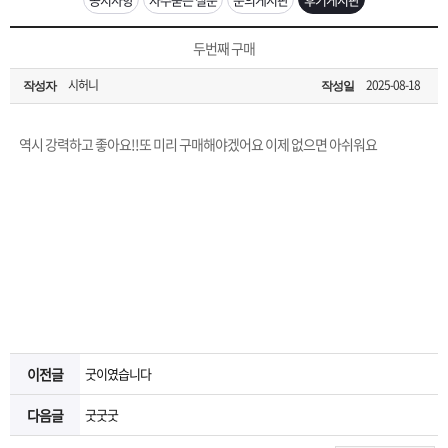
은?
구
꼴
섹
[무인택배함 이용 안내] 집 밖에 주소로 택배 받기
두번째 구매
매
사
스
고
시허니
2025-08-18
작성자
작성일
입금확인이 안되는 상황을 대비해 꼭 입금후 고객센터 연락바랍니다.
노
객
마
[2026구정 연휴]설 연휴 배송 및 휴무 안내
역시 강력하고 좋아요!!또 미리 구매해야겠어요 이제 없으면 아쉬워요
하
센
이
주
우
터
페
문
이
조
지
회
이전글
굿이였습니다
다음글
굿굿굿