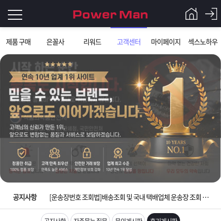
로
제품 구매
은꼴사
리워드
고객센터
마이페이지
섹스노하우
그
로
그
인
인
회
이
원
가
필
입
Q&A
요
파
입금확인이 안되는 상황을 대비해 꼭 입금후 고객센터 연락바랍니다.
합
워
제
[2026구정 연휴]설 연휴 배송 및 휴무 안내
니
맨
품
은
다.
공지사항
[운송장번호 조회법]배송조회 및 국내 택배업체 운송장 조회 하는법
[ios앱 오픈]아이폰 고객 앱설치 가능합니다.
공지사항
자주묻는 질문
문의게시판
후기게시판