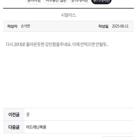
은?
구
꼴
섹
[무인택배함 이용 안내] 집 밖에 주소로 택배 받기
시알리스.
매
사
스
고
손석한
2025-08-11
작성자
작성일
입금확인이 안되는 상황을 대비해 꼭 입금후 고객센터 연락바랍니다.
노
객
마
[2026구정 연휴]설 연휴 배송 및 휴무 안내
다시 20대로 돌아온듯한 강인함을주네요. 이제 안먹으면 안될듯..
하
센
이
주
우
터
페
문
이
조
지
회
이전글
굿
다음글
아드레닌복용