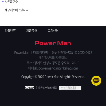
사은품 관련..
재구매서비스있나요?
파워맨은?
제품 구매
고객센터
Power Man
대표 장대박
통신판매업신고번호 2020-0478
개인정보책임자 장대박
주소 : 경기도 안성시 공도읍 숭도리 120-10
이메일 : powermanclinic@kakao.com
Copyright © 2020 Power Man All rights Reserved.
한국온라인쇼핑협회
수상/인증내역